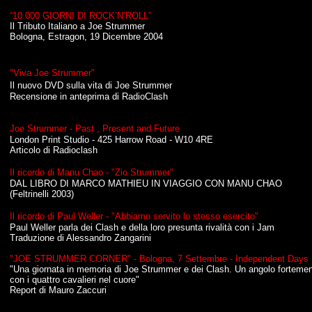
“10.000 GIORNI DI ROCK’N’ROLL”
Il Tributo Italiano a Joe Strummer
Bologna, Estragon, 19 Dicembre 2004
"Viva Joe Strummer"
Il nuovo DVD sulla vita di Joe Strummer
Recensione in anteprima di RadioClash
Joe Strummer - Past , Present and Future
London Print Studio - 425 Harrow Road - W10 4RE
Articolo di Radioclash
Il ricordo di Manu Chao - "Zio Strummer"
DAL LIBRO DI
MARCO MATHIEU IN VIAGGIO CON MANU CHAO
(Feltrinelli 2003)
Il ricordo di Paul Weller - "Abbiamo servito lo stesso esercito"
Paul Weller parla dei Clash e della loro presunta rivalità con i Jam
Traduzione di Alessandro Zangarini
"JOE STRUMMER CORNER" - Bologna, 7 Settembre - Independent Days F
"Una giornata in memoria di Joe Strummer e dei Clash. Un angolo fortement
con i quattro cavalieri nel cuore"
Report di Mauro Zaccuri