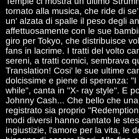
Temple ci mostra un ultimo Strumm
tornato alla musica, che ride di se
un' alzata di spalle il peso degli a
affettuosamente con le sue bambin
giro per Tokyo, che distribuisce vo
fans in lacrime. I tratti del volto c
sereni, a tratti comici, sembrava qu
Translation! Cosi' le sue ultime canz
dolcissime e piene di speranza: "
while", canta in "X- ray style". E p
Johnny Cash... Che bello che una 
registrato sia proprio "Redemptio
modi diversi hanno cantato le stes
ingiustizie, l'amore per la vita, le