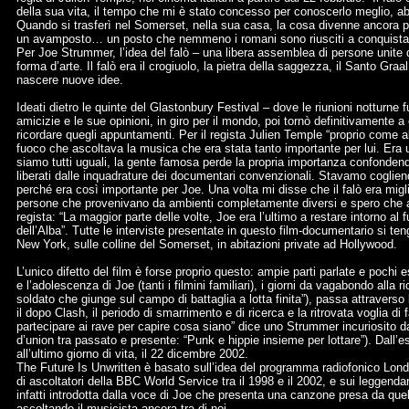
della sua vita, il tempo che mi è stato concesso per conoscerlo meglio, ab
Quando si trasferì nel Somerset, nella sua casa, la cosa divenne ancora più 
un avamposto… un posto che nemmeno i romani sono riusciti a conquista
Per Joe Strummer, l’idea del falò – una libera assemblea di persone unit
forma d’arte. Il falò era il crogiuolo, la pietra della saggezza, il Santo Graa
nascere nuove idee.
Ideati dietro le quinte del Glastonbury Festival – dove le riunioni notturne 
amicizie e le sue opinioni, in giro per il mondo, poi tornò definitivamente
ricordare quegli appuntamenti. Per il regista Julien Temple “proprio come a
fuoco che ascoltava la musica che era stata tanto importante per lui. Era un
siamo tutti uguali, la gente famosa perde la propria importanza confonden
liberati dalle inquadrature dei documentari convenzionali. Stavamo coglien
perché era così importante per Joe. Una volta mi disse che il falò era migl
persone che provenivano da ambienti completamente diversi e spero che abb
regista: “La maggior parte delle volte, Joe era l’ultimo a restare intorno al
dell’Alba”. Tutte le interviste presentate in questo film-documentario si t
New York, sulle colline del Somerset, in abitazioni private ad Hollywood.
L’unico difetto del film è forse proprio questo: ampie parti parlate e pochi 
e l’adolescenza di Joe (tanti i filmini familiari), i giorni da vagabondo alla 
soldato che giunge sul campo di battaglia a lotta finita”), passa attraverso
il dopo Clash, il periodo di smarrimento e di ricerca e la ritrovata voglia 
partecipare ai rave per capire cosa siano” dice uno Strummer incuriosito da
d’union tra passato e presente: “Punk e hippie insieme per lottare”). Dall’
all’ultimo giorno di vita, il 22 dicembre 2002.
The Future Is Unwritten è basato sull’idea del programma radiofonico Londo
di ascoltatori della BBC World Service tra il 1998 e il 2002, e sui leggenda
infatti introdotta dalla voce di Joe che presenta una canzone presa da quel
ascoltando il musicista ancora tra di noi.