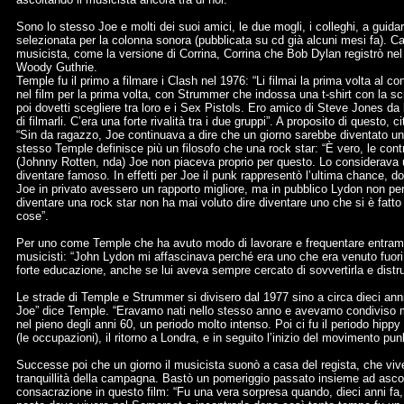
Sono lo stesso Joe e molti dei suoi amici, le due mogli, i colleghi, a guidar
selezionata per la colonna sonora (pubblicata su cd già alcuni mesi fa). Ca
musicista, come la versione di Corrina, Corrina che Bob Dylan registrò ne
Woody Guthrie.
Temple fu il primo a filmare i Clash nel 1976: “Li filmai la prima volta al
nel film per la prima volta, con Strummer che indossa una t-shirt con la scri
poi dovetti scegliere tra loro e i Sex Pistols. Ero amico di Steve Jones d
di filmarli. C’era una forte rivalità tra i due gruppi”. A proposito di questo, 
“Sin da ragazzo, Joe continuava a dire che un giorno sarebbe diventato un
stesso Temple definisce più un filosofo che una rock star: “È vero, le co
(Johnny Rotten, nda) Joe non piaceva proprio per questo. Lo considerava u
diventare famoso. In effetti per Joe il punk rappresentò l’ultima chance, d
Joe in privato avessero un rapporto migliore, ma in pubblico Lydon non p
diventare una rock star non ha mai voluto dire diventare uno che si è fatto l
cose”.
Per uno come Temple che ha avuto modo di lavorare e frequentare entrambi, c
musicisti: “John Lydon mi affascinava perché era uno che era venuto fuor
forte educazione, anche se lui aveva sempre cercato di sovvertirla e distru
Le strade di Temple e Strummer si divisero dal 1977 sino a circa dieci ann
Joe” dice Temple. “Eravamo nati nello stesso anno e avevamo condiviso 
nel pieno degli anni 60, un periodo molto intenso. Poi ci fu il periodo hipp
(le occupazioni), il ritorno a Londra, e in seguito l’inizio del movimento p
Successe poi che un giorno il musicista suonò a casa del regista, che viv
tranquillità della campagna. Bastò un pomeriggio passato insieme ad ascol
consacrazione in questo film: “Fu una vera sorpresa quando, dieci anni fa,