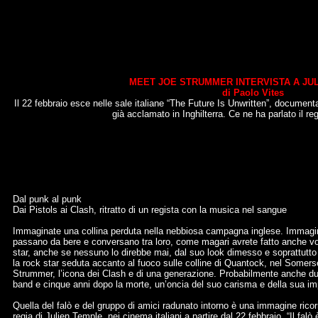
MEET JOE STRUMMER INTERVISTA A JU
di Paolo Vites
Il 22 febbraio esce nelle sale italiane “The Future Is Unwritten”, document
già acclamato in Inghilterra. Ce ne ha parlato il r
Dal punk al punk
Dai Pistols ai Clash, ritratto di un regista con la musica nel sangue
Immaginate una collina perduta nella nebbiosa campagna inglese. Immaginat
passano da bere e conversano tra loro, come magari avrete fatto anche vo
star, anche se nessuno lo direbbe mai, dal suo look dimesso e soprattutto dal
la rock star seduta accanto al fuoco sulle colline di Quantock, nel Somer
Strummer, l’icona dei Clash e di una generazione. Probabilmente anche due,
band e cinque anni dopo la morte, un’oncia del suo carisma e della sua im
Quella del falò e del gruppo di amici radunato intorno è una immagine rico
regia di Julien Temple, nei cinema italiani a partire dal 22 febbraio. “Il falò 