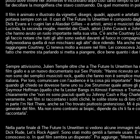
posto dove vivere nel Somerset e incontrarlo dopo così tanto tempo fu u
far decollare la mongolfiera che stavo costruendo. Da quel momento in poi 
Il film è animato e illustrato da vignette, disegni, quadri, appunti e artefat
portava sempre con sé. Il cast di The Future Is Unwritten è composto dagli 
Dick Evans e i cugini Ian e Alasdair Gillies – e artisti, amici e musicisti d
Lucinda, la seconda moglie, membri dei Clash, attori (John Cusack e Johnny De
che hanno avuto un ruolo importante nella sua vita. C’è anche Courtney Lo
gli faccio notare che tutti gli altri sono seduti davanti al fuoco in com
hollywoodiana quella di non mischiarsi agli altri” dice ridendo. Ma anche ne
raggiungere Courtney. Ci teneva molto a essere nel film. Lei conosceva Jo
fatto che mentre sta parlando si metta a piangere, dice bene quanto i due fo
Sempre attivissimo, Julien Temple oltre che a The Future Is Unwritten ha 
film giallo e a un nuovo documentario sui Sex Pistols: “Hanno ricevuto un 
non sono dei semplici musicisti rock, quello che fanno non è semplice mu
italiana. Per loro, comunicare con l’audience è la cosa più importante”. 
quando gli chiedo se dovesse farne uno su Joe Strummer quale attore gli pi
Seymour Hoffman (quello che fa Lester Bangs in Almost Famous e Truman C
chiaramente che “non mi sono piaciuti quelli su Johnny Cash e Ray Charle
veramente, nei film si raccontano i soliti clichè, le solite storie su di loro 
in parte I’m Not There, anche se l’ho trovato piuttosto pretenzioso. Mi è pi
generale del film. Ma non sono contrario ai biopic, dipende da chi li fa e co
raccontarla”.
Nella parte finale di The Future Is Unwritten si vedono alcune immagini rela
Dick Rude, Let’s Rock Again!. Sono stati molto gentili a farmele usare. È u
conoscevo io. In quel film sembra un disperato”. Poi aggiunge: “Mentre lav