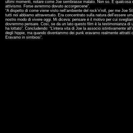
ultimi momenti, notare come Joe sembrasse malato. Non so. È qualcosa che n
attivismo. Forse avremmo dovuto accorgercene”.
“A dispetto di come viene visto nell’ambiente del rock’n’roll, per me Joe St
tutti noi abbiamo attraversato. Era concentrato sulla natura dell’essere um
nostro modo di vivere oggi. Mi diceva: pensare è il motivo per cui svegliars
dovremmo pensare. Così, se da un lato questo film è la testimonianza di un
ha lottato”. Concludendo: “L’intera vita di Joe la associo istintivamente al
degli hippie, ma quando diventammo dei punk eravamo realmente attratti da
Eravamo in simbiosi”.