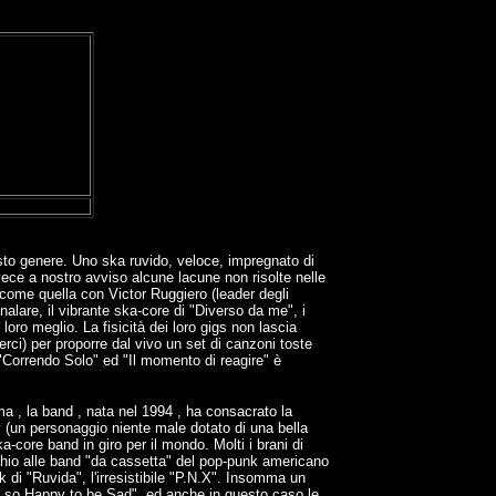
esto genere. Uno ska ruvido, veloce, impregnato di
ece a nostro avviso alcune lacune non risolte nelle
 come quella con Victor Ruggiero (leader degli
lare, il vibrante ska-core di "Diverso da me", i
oro meglio. La fisicità dei loro gigs non lascia
rci) per proporre dal vivo un set di canzoni toste
 "Correndo Solo" ed "Il momento di reagire" è
ma , la band , nata nel 1994 , ha consacrato la
ly (un personaggio niente male dotato di una bella
a-core band in giro per il mondo. Molti i brani di
cchio alle band "da cassetta" del pop-punk americano
nk di "Ruvida", l'irresistibile "P.N.X". Insomma un
t so Happy to be Sad", ed anche in questo caso le