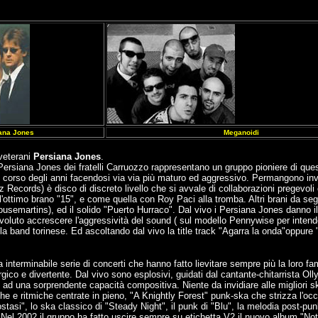
ana Jones
Meganoidi
 veterani
Persiana Jones
.
si Persiana Jones dei fratelli Carruozzo rappresentano un gruppo pioniere di qu
el corso degli anni facendosi via via più maturo ed aggressivo. Permangono inv
Records) è disco di discreto livello che si avvale di collaborazioni pregevoli
timo brano "15", e come quella con Roy Paci alla tromba. Altri brani da segna
usemartins), ed il solido "Puerto Hurraco". Dal vivo i Persiana Jones danno il l
voluto accrescere l'aggressività del sound ( sul modello Pennywise per intende
 la band torinese. Ed ascoltando dal vivo la title track "Agarra la onda"oppure
 interminabile serie di concerti che hanno fatto lievitare sempre più la loro fa
gico e divertente. Dal vivo sono esplosivi, guidati dal cantante-chitarrista Ol
zie ad una sorprendente capacità compositiva. Niente da invidiare alle migliori sk
che e ritmiche centrate in pieno, "A Knightly Forest" punk-ska che strizza l'o
mostasi", lo ska classico di "Steady Night", il punk di "Blu", la melodia post-pu
Nel 2002 il gruppo ha fatto uscire sempre su etichetta V2 il nuovo album "No