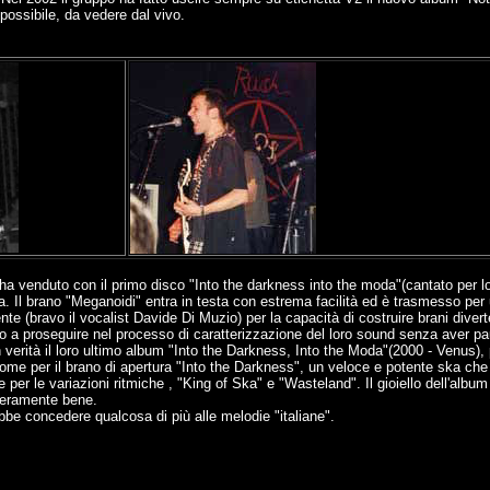
possibile, da vedere dal vivo.
 venduto con il primo disco "Into the darkness into the moda"(cantato per lo p
iana. Il brano "Meganoidi" entra in testa con estrema facilità ed è trasmesso pe
(bravo il vocalist Davide Di Muzio) per la capacità di costruire brani diverten
anno a proseguire nel processo di caratterizzazione del loro sound senza aver pa
erità il loro ultimo album "Into the Darkness, Into the Moda"(2000 - Venus), 
ome per il brano di apertura "Into the Darkness", un veloce e potente ska che c
per le variazioni ritmiche , "King of Ska" e "Wasteland". Il gioiello dell'albu
veramente bene.
be concedere qualcosa di più alle melodie "italiane".