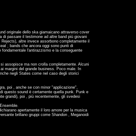
sound originale dello ska giamaicano attraverso cover
a di passare il testimone ad altre band più giovani
ney Rejects), altre invece assorbono completamente il
eat ; bands che ancora oggi sono punti di
ne fondamentale l'antirazzismo e la conseguente
eno si assopisce ma non crolla completamente. Alcuni
e ai margini del grande business. Poco male. In
anche negli States come nel caso degli storici
gra, poi , anche se con minor "applicazione",
e di questo sound è certamente quella punk. Punk e
e grandi), poi , più recentemente, gli svedesi
z Ensemble.
e dichiarano apertamente il loro amore per la musica
o versante brillano gruppi come Shandon , Meganoidi