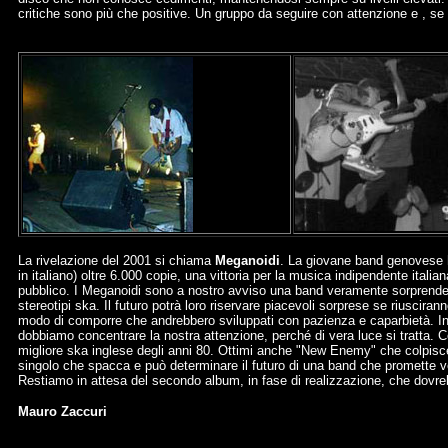
critiche sono più che positive. Un gruppo da seguire con attenzione e , se 
La rivelazione del 2001 si chiama
Meganoidi
. La giovane band genovese ha
in italiano) oltre 6.000 copie, una vittoria per la musica indipendente ital
pubblico. I Meganoidi sono a nostro avviso una band veramente sorprendente 
stereotipi ska. Il futuro potrà loro riservare piacevoli sorprese se riuscir
modo di comporre che andrebbero sviluppati con pazienza e caparbietà. In v
dobbiamo concentrare la nostra attenzione, perché di vera luce si tratta. C
migliore ska inglese degli anni 80. Ottimi anche "New Enemy" che colpisce 
singolo che spacca e può determinare il futuro di una band che promette 
Restiamo in attesa del secondo album, in fase di realizzazione, che dovreb
Mauro Zaccuri