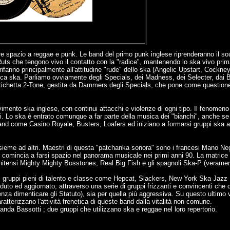
sciare spazio a reggae e punk. Le band del primo punk inglese riprenderanno il 
 Ruts che tengono vivo il contatto con la "radice", mantenendo lo ska vivo prim
i rifanno principalmente all'attitudine "rude" dello ska (Angelic Upstart, Cock
ca ska. Parliamo ovviamente degli Specials, dei Madness, dei Selecter, dai B
l'etichetta 2-Tone, gestita da Dammers degli Specials, che pone come questio
movimento ska inglese, con continui attacchi e violenze di ogni tipo. Il fenom
oni. Lo ska è entrato comunque a far parte della musica dei "bianchi", anche s
 band come Casino Royale, Busters, Loafers ed iniziano a formarsi gruppi ska 
nsieme ad altri. Maestri di questa "patchanka sonora" sono i francesi Mano Ne
o comincia a farsi spazio nel panorama musicale nei primi anni 90. La matric
unitensi Mighty Mighty Bosstones, Real Big Fish e gli spagnoli Ska-P (verament
timi gruppi pieni di talento e classe come Hepcat, Slackers, New York Ska Jaz
iveduto ed aggiornato, attraverso una serie di gruppi frizzanti e convincenti ch
senza dimenticare gli Statuto), sia per quella più aggressiva. Su questo ultim
aratterizzano l'attività frenetica di queste band dalla vitalità non comune.
da Bassotti ; due gruppi che utilizzano ska e reggae nel loro repertorio.