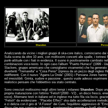
Shandon
Persi
Analizzando da vicino i migliori gruppi di ska-core italico, cominciamo dai
Sulla scena da oltre 10 anni, con moltissimi concerti alle spalle, i torine
punk-attitude con i fiati in evidenza. Il suono è positivamente cambiato n
combinazioni voce-testo. In ogni caso l'album "Puerto Hurraco" (1999 - Uaz 
Slackers, gruppo americano che consigliamo vivamente) che ha generato l'ot
divertenti "Tremarella" e "Cosa Pensi" (ripresa da un pezzo degli inglesi Ho
indifferenti. Con il nuovo "Agarra La Onda" (2001) i Persiana Jones hanno 
ed irresistibili. Grinta, sudore e passione ; questo vuole adesso esprimere
realistico pensare che l'obbiettivo sia stato centrato.
Sono cresciuti moltissimo negli ultimi tempi i milanesi
Shandon
. Dopo una
propria maturazione con l'ottimo "Fetish"(2000 - V2) , un disco fresco, ener
voce). Alternano testi in italiano ed in inglese ma tutto fila via liscio, gra
"Fetish" da evidenziare : "Placebo Effect" ska dalle accellerazioni melodi
e ci delizia con il giro di "A Forest" dei Cure, l'equilibrio aggressivo di "E
disco che non conosce cedimenti, mantenendosi sempre su livelli elevati. 