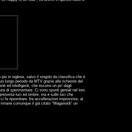
iù in inglese, salvo il singolo da classifica che è
r un lungo periodo da MTV grazie alle richieste del
ti ed intelligenti, che escono un po' dagli
ura di sperimentare. Ci sono spunti geniali nel loro
presenta luci ed ombre, ma è sulle luci che
i fa ripiombare, fra accellerazioni improvvise, al
m rimane comunque il già citato "Maganoidi" un