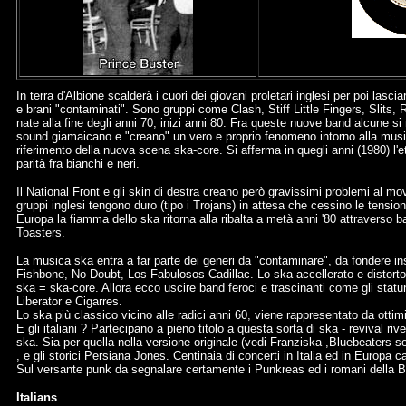
In terra d'Albione scalderà i cuori dei giovani proletari inglesi per poi la
e brani "contaminati". Sono gruppi come Clash, Stiff Little Fingers, Slits,
nate alla fine degli anni 70, inizi anni 80. Fra queste nuove band alcune s
sound giamaicano e "creano" un vero e proprio fenomeno intorno alla musi
riferimento della nuova scena ska-core. Si afferma in quegli anni (1980) 
parità fra bianchi e neri.
Il National Front e gli skin di destra creano però gravissimi problemi al 
gruppi inglesi tengono duro (tipo i Trojans) in attesa che cessino le tensi
Europa la fiamma dello ska ritorna alla ribalta a metà anni '80 attraverso
Toasters.
La musica ska entra a far parte dei generi da "contaminare", da fondere i
Fishbone, No Doubt, Los Fabulosos Cadillac. Lo ska accellerato e distort
ska = ska-core. Allora ecco uscire band feroci e trascinanti come gli stat
Liberator e Cigarres.
Lo ska più classico vicino alle radici anni 60, viene rappresentato da ot
E gli italiani ? Partecipano a pieno titolo a questa sorta di ska - revival r
ska. Sia per quella nella versione originale (vedi Franziska ,Bluebeaters 
, e gli storici Persiana Jones. Centinaia di concerti in Italia ed in Europa c
Sul versante punk da segnalare certamente i Punkreas ed i romani della Ban
Italians