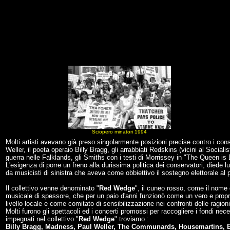
Sciopero minatori 1994
Molti artisti avevano già preso singolarmente posizioni precise contro i conse
Weller, il poeta operaio Billy Bragg, gli arrabbiati Redskins (vicini al Social
guerra nelle Falklands, gli Smiths con i testi di Morrissey in "The Queen is 
L'esigenza di porre un freno alla durissima politica dei conservatori, diede
da musicisti di sinistra che aveva come obbiettivo il sostegno elettorale al pa
Il collettivo venne denominato "
Red Wedge
", il cuneo rosso, come il nome
musicale di spessore, che per un paio d'anni funzionò come un vero e prop
livello locale e come comitato di sensibilizzazione nei confronti delle ragioni
Molti furono gli spettacoli ed i concerti promossi per raccogliere i fondi necess
impegnati nel collettivo "
Red Wedge
" troviamo :
Billy Bragg, Madness, Paul Weller, The Communards, Housemartins, E