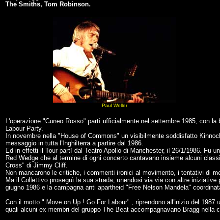
The Smiths, Tom Robinson.
Paul Weller
L'operazione "Cuneo Rosso" partì ufficialmente nel settembre 1985, con la be
Labour Party.
In novembre nella "House of Commons" un visibilmente soddisfatto Kinnock
messaggio in tutta l'Inghilterra a partire dal 1986.
Ed in effetti il Tour partì dal Teatro Apollo di Manchester, il 26/1/1986. Fu u
Red Wedge che al termine di ogni concerto cantavano insieme alcuni class
Cross" di Jimmy Cliff.
Non mancarono le critiche, i commenti ironici al movimento, i tentativi di me
Ma il Collettivo proseguì la sua strada, unendosi via via con altre iniziative 
giugno 1986 e la campagna anti apartheid "Free Nelson Mandela" coordina
Con il motto " Move on Up ! Go For Labour" , riprendono all'inizio del 1987 un
quali alcuni ex membri del gruppo The Beat accompagnavano Bragg nella 