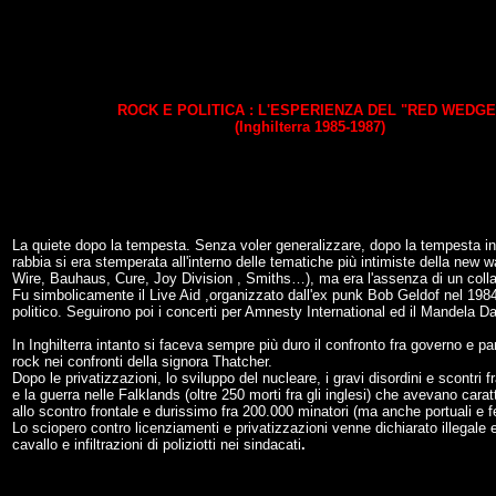
ROCK E POLITICA : L'ESPERIENZA DEL "RED WEDGE
(Inghilterra 1985-1987)
La quiete dopo la tempesta. Senza voler generalizzare, dopo la tempesta ince
rabbia si era stemperata all'interno delle tematiche più intimiste della new 
Wire, Bauhaus, Cure, Joy Division , Smiths…), ma era l'assenza di un collant
Fu simbolicamente il Live Aid ,organizzato dall'ex punk Bob Geldof nel 1984, h
politico. Seguirono poi i concerti per Amnesty International ed il Mandela Da
In Inghilterra intanto si faceva sempre più duro il confronto fra governo e 
rock nei confronti della signora Thatcher.
Dopo le privatizzazioni, lo sviluppo del nucleare, i gravi disordini e scontri f
e la guerra nelle Falklands (oltre 250 morti fra gli inglesi) che avevano carat
allo scontro frontale e durissimo fra 200.000 minatori (ma anche portuali e fer
Lo sciopero contro licenziamenti e privatizzazioni venne dichiarato illegale 
cavallo e infiltrazioni di poliziotti nei sindacati
.