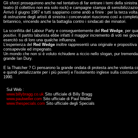
Gli sforzi proseguirono anche nel tentativo di far entrare i temi della sinistr
teatro (il collettivo non era solo rock) e campagne stampa di sensibilizzazio
Arrivò il giugno 1987 e tutti sappiamo come andò a finire : per la terza volt
di ostruzione degli artisti di sinistra i concervatori riuscirono così a comple
britannico, vincendo anche la battaglia contro i sindacati dei minatori.
La sconfitta del Labour Party e conseguentemente del
Red Wedge
, per qu
positivi. Il partito laburista ebbe infatti il maggior incremento di voti nei gio
esercitò su di loro una qualche influenza.
L'esperienza del
Red Wedge
inoltre rappresentò una originale e propositiva
consapevole ed impegnato.
Un mondo che non si è voluto richiudere a riccio nello slogan, pur tremend
grande Ian Dury.
E la Thatcher ? Ci pensarono la grande ondata di protesta anche violenta con
e quindi penalizzante per i più poveri) e l'isolamento inglese sulla costruz
1990.
Sul Web :
www.billybragg.co.uk
Sito ufficiale di Billy Bragg
www.paulweller.com
Sito ufficiale di Paul Weller
www.thespecials.com
Sito ufficiale degli Specials