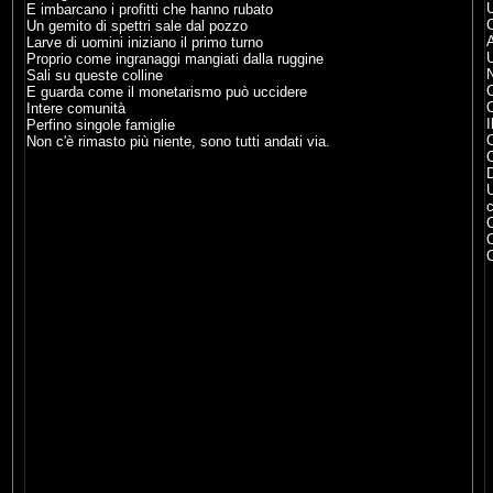
U
E imbarcano i profitti che hanno rubato
C
Un gemito di spettri sale dal pozzo
A
Larve di uomini iniziano il primo turno
U
Proprio come ingranaggi mangiati dalla ruggine
N
Sali su queste colline
E guarda come il monetarismo può uccidere
O
Intere comunità
I
Perfino singole famiglie
O
Non c'è rimasto più niente, sono tutti andati via.
O
D
U
O
O