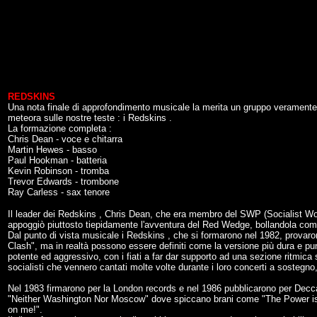
REDSKINS
Una nota finale di approfondimento musicale la merita un gruppo veramente
meteora sulle nostre teste : i Redskins .
La formazione completa :
Chris Dean - voce e chitarra
Martin Hewes - basso
Paul Hookman - batteria
Kevin Robinson - tromba
Trevor Edwards - trombone
Ray Carless - sax tenore
Il leader dei Redskins , Chris Dean, che era membro del SWP (Socialist Wo
appoggiò piuttosto tiepidamente l'avventura del Red Wedge, bollandola com
Dal punto di vista musicale i Redskins , che si formarono nel 1982, prov
Clash", ma in realtà possono essere definiti come la versione più dura e 
potente ed aggressivo, con i fiati a far dar supporto ad una sezione ritmica ser
socialisti che vennero cantati molte volte durante i loro concerti a sostegno,
Nel 1983 firmarono per la London records e nel 1986 pubblicarono per Decca i
"Neither Washington Nor Moscow" dove spiccano brani come "The Power is Y
on me!".