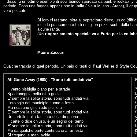
Il disco fu un ottimo esempio di soul bianco sporcato da punk e rockabilly, u
periodo. Dopo una fugace apparizione in Italia (live a Milano - Arena), il gru
vero peccato.
Di loro ci restano, oltre al sopracitato disco, un cd (diff
include praticamente tutti i migliori pezzi scritti dalla b
alcune rarità.
(
Un ringraziamento speciale va a Furio per la collabo
Mauro Zaccuri
Qualche traccia di quel periodo. Un paio di testi di
Paul Weller & Style Co
All Gone Away (1985) - "Sono tutti andati via"
R
Il vento bisbiglia piano per le strade
E
Spadroneggia nella città grigia
E' sempre la solita storia, sono tutti andati via
O
L'orologio del municipio suona a festa
P
Ma nessuno gli chiede più l'ora
E' sempre la solita storia, sono tutti andati via
Un cartello sulla facciata della drogheria
O
Il cartello dice chiuso, è un segno dei tempi
E
E' sempre la solita storia, sono tutti andati via
p
Ma da qualche parte continuano a far festa
"
Si fregano le mani avide