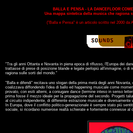
BALLA E PENSA - LA DANCEFLOOR COM
Una mappa sintetica della musica che ragiona su
("Balla e Pensa" è un articolo scritto nel 2000 
"Tra gli anni Ottanta e Novanta in piena epoca di riflusso, l'Europa dei danc
trattasse di prese di posizione blande e legate perlopiù all'immagine, o di
ragiona sulle sorti del mondo."
"Balla e difendi" recitava uno slogan della prima metà degli anni Novanta, q
coalizzava diffondendo l'idea di ballo ed happening musicale come momento
provato, con esiti alterni, a coniugare dance (termine inteso in senso letter
prima fosse il mezzo ideale per la propagazione del secondo. Progetti talu
al circuito indipendente, di differente estrazione musicale e diversamente ve
In Europa, dove il conflitto politico-generazionale è sempre stato più sent
sociale, si ricordano numerose realtà schierate e fortemente connesse al c