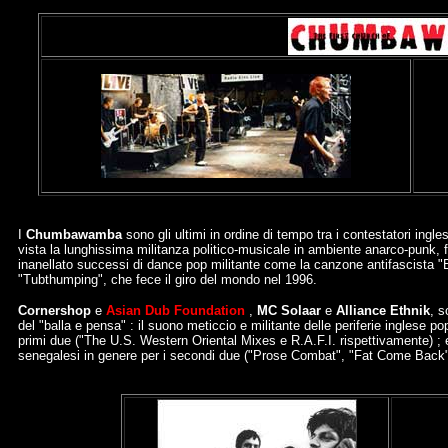
I
Chumbawamba
sono gli ultimi in ordine di tempo tra i contestatori ingle
vista la lunghissima militanza politico-musicale in ambiente anarco-punk, 
inanellato successi di dance pop militante come la canzone antifascista "E
"Tubthumping", che fece il giro del mondo nel 1996.
Cornershop
e
Asian Dub Foundation
,
MC Solaar
e
Alliance Ethnik
, s
del "balla e pensa" : il suono meticcio e militante delle periferie inglese p
primi due ("The U.S. Western Oriental Mixes e R.A.F.I. rispettivamente) ; e 
senegalesi in genere per i secondi due ("Prose Combat", "Fat Come Back"