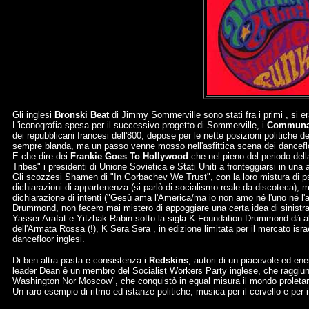
Gli inglesi
Bronski Beat
di Jimmy Sommerville sono stati fra i primi , si e
L'iconografia spesa per il successivo progetto di Sommerville, i
Communa
dei repubblicani francesi dell'800, depose per le nette posizioni politiche de
sempre blanda, ma un passo venne mosso nell'asfittica scena dei dancefl
E che dire dei
Frankie Goes To Hollywood
che nel pieno del periodo dell
Tribes" i presidenti di Unione Sovietica e Stati Uniti a fronteggiarsi in una 
Gli scozzesi Shamen di "In Gorbachev We Trust", con la loro mistura di 
dichiarazioni di appartenenza (si parlò di socialismo reale da discoteca),
dichiarazione di intenti ("Gesù ama l'America/ma io non amo né l'uno né l'al
Drummond, non fecero mai mistero di appoggiare una certa idea di sinistr
Yasser Arafat e Yitzhak Rabin sotto la sigla K Foundation Drummond dà al
dell'Armata Rossa (!), K Sera Sera , in edizione limitata per il mercato is
dancefloor inglesi.
Di ben altra pasta e consistenza i
Redskins
, autori di un piacevole ed ener
leader Dean è un membro del Socialist Workers Party inglese, che raggiuns
Washington Nor Moscow", che conquistò in egual misura il mondo proletario O
Un raro esempio di ritmo ed istanze politiche, musica per il cervello e per i