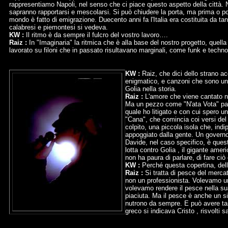
rappresentiamo Napoli, nel senso che ci piace questo aspetto della città. 
sapranno rapportarsi e mescolarsi. Si può chiudere la porta, ma prima o poi
mondo è fatto di emigrazione. Duecento anni fa l'Italia era costituita da tanti 
calabresi e piemontesi si vedeva.
KW :
Il ritmo è da sempre il fulcro del vostro lavoro….
Raiz :
In "Imaginaria" la ritmica che è alla base del nostro progetto, quel
lavorato su filoni che in passato risultavano marginali, come funk e tech
KW :
Raiz, che dici dello strano a
enigmatico, e canzoni che sono un in
Golia nella storia.
Raiz :
L'amore che viene cantato ne
Ma un pezzo come "N'ata Vota" parl
quale ho litigato e con cui spero u
"Cana", che comincia coi versi de
colpito, una piccola isola che, ind
appoggiato dalla gente. Un governo
Davide, nel caso specifico, è ques
lotta contro Golia , il gigante amer
non ha paura di parlare, di fare ci
KW :
Perché questa copertina, delle
Raiz :
Si tratta di pesce del merca
non un professionista. Volevamo un
volevamo rendere il pesce nella su
piaciuta. Ma il pesce è anche un si
nutrono da sempre. E può avere tant
greco si indicava Cristo , risvolti s