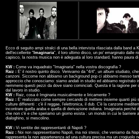
Ecco di seguito ampi stralci di una bella intervista rilasciata dalla band a 
dell'eccellente "
Imaginaria
", il loro ultimo disco, un po' emarginato dalle
capisco, la nostra musica non è adeguata al loro standard, hanno paura di 
KW :
Come va inquadrato "Imaginaria" nella vostra discografia ?
Raiz :
E' il nostro quinto disco. Venivamo da "4/4", un album studiato, c
canzoni. Siccome non abbiamo un background pop ci abbiamo messo tanto te
approccio che conosciamo: siamo andati in studio ed abbiamo registrato in
nemmeno questi pezzi da dove siano cominciati. Questa è la ragione per cui 
dal lavoro in studio.
KW :
Raiz, cosa è Imginaria musicalmente e liricamente ?
Raiz :
E' realizzato come sempre cercando di mettere insieme quanti più 
culture differenti : c'è il reggae, l'elettronica, il dub. C'è la canzone med
incontrare quella araba e quella di derivazione indiana. Imaginaria perché
che non c'è e che speriamo un giorno esista : un mondo in cui le barriere
dialoghino, si mescolino.
KW :
Vi sentite dei rappresentanti di Napoli ?
Raiz :
Noi non rappresentiamo Napoli, ma noi stessi, che veniamo da Napol
rappresenta la non appartenenza ad una cultura precisa ma un crogiuolo nel 