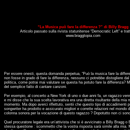
“La Musica può fare la differenza ?” di Billy Bragg
Articolo passato sulla rivista statunitense “Democratic Left” e trat
www.braggtopia.com
M
Per essere onesti, questa domanda perpetua, “Può la musica fare la differ
non fosse in grado di fare la differenza, nessuno ci potrebbe distogliere d
politica, come potrai mai valutare se questa ha potuto fare la differenza
del semplice fatto di cantare canzoni.
Per esempio, al concerto a New York di uno o due anni fa, un ragazzo venne
e mi disse che la sua scelta lavorativa era una diretta risultante della mia
momento. Ma dopo averci riflettuto, sentii che questo tipo di accadimenti p
songwriter ha prodotto e assicurato migliori e corrette relazioni nel mondo 
colonna sonora per la vocazione di questo ragazzo ? Dopotutto non ci sono io
Quel procuratore legale era un’attivista che si è avvicinato a Billy Bragg o B
stessa questione : scommetto che la vostra risposta sarà simile alla mia.