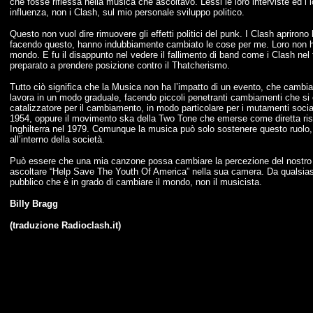
che fosse riflessa nella musica che ascoltavo. Lessi le loro interviste ed i
influenza, non i Clash, sul mio personale sviluppo politico.
Questo non vuol dire rimuovere gli effetti politici del punk. I Clash aprirono
facendo questo, hanno indubbiamente cambiato le cose per me. Loro non 
mondo. E fu il disappunto nel vedere il fallimento di band come i Clash nel
preparato a prendere posizione contro il Thatcherismo.
Tutto ciò significa che la Musica non ha l’impatto di un evento, che cambia
lavora in un modo graduale, facendo piccoli penetranti cambiamenti che si
catalizzatore per il cambiamento, in modo particolare per i mutamenti socia
1954, oppure il movimento ska della Two Tone che emerse come diretta ris
Inghilterra nel 1979. Comunque la musica può solo sostenere questo ruolo,
all’interno della società.
Può essere che una mia canzone possa cambiare la percezione del nostro a
ascoltare “Help Save The Youth Of America” nella sua camera. Da qualsiasi 
pubblico che è in grado di cambiare il mondo, non il musicista.
Billy Bragg
(traduzione Radioclash.it)