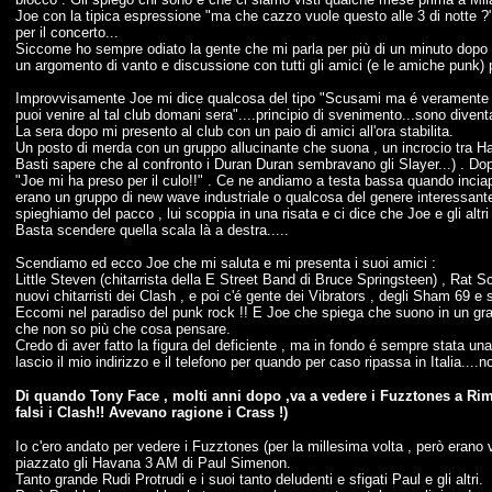
Joe con la tipica espressione "ma che cazzo vuole questo alle 3 di notte ?"
per il concerto...
Siccome ho sempre odiato la gente che mi parla per più di un minuto dopo u
un argomento di vanto e discussione con tutti gli amici (e le amiche punk) pe
Improvvisamente Joe mi dice qualcosa del tipo "Scusami ma é veramente t
puoi venire al tal club domani sera"....principio di svenimento...sono dive
La sera dopo mi presento al club con un paio di amici all'ora stabilita.
Un posto di merda con un gruppo allucinante che suona , un incrocio tra Ha
Basti sapere che al confronto i Duran Duran sembravano gli Slayer...) . Dopo
"Joe mi ha preso per il culo!!" . Ce ne andiamo a testa bassa quando inci
erano un gruppo di new wave industriale o qualcosa del genere interessante
spieghiamo del pacco , lui scoppia in una risata e ci dice che Joe e gli alt
Basta scendere quella scala là a destra.....
Scendiamo ed ecco Joe che mi saluta e mi presenta i suoi amici :
Little Steven (chitarrista della E Street Band di Bruce Springsteen) , Rat
nuovi chitarristi dei Clash , e poi c'é gente dei Vibrators , degli Sham 69
Eccomi nel paradiso del punk rock !! E Joe che spiega che suono in un gran
che non so più che cosa pensare.
Credo di aver fatto la figura del deficiente , ma in fondo é sempre stata un
lascio il mio indirizzo e il telefono per quando per caso ripassa in Italia....
Di quando Tony Face , molti anni dopo ,va a vedere i Fuzztones a Rim
falsi i Clash!! Avevano ragione i Crass !)
Io c'ero andato per vedere i Fuzztones (per la millesima volta , però erano 
piazzato gli Havana 3 AM di Paul Simenon.
Tanto grande Rudi Protrudi e i suoi tanto deludenti e sfigati Paul e gli altri.