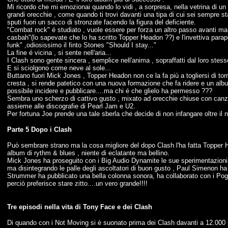
Mi ricordo che mi emozionai quando lo vidi , a sorpresa, nella vetrina di un 
grandi orecchie , come quando ti trovi davanti una tipa di cui sei sempre s
sputi fuori un sacco di stronzate facendo la figura del deficiente.
"Combat rock" é studiato , vuole essere per forza un altro passo avanti ma 
casbah"(lo sapevate che lo ha scritto Topper Headon ??) e l'invettiva para
funk" ,odiosissimo il finto Stones "Should I stay..."
La fine é vicina , si sente nell'aria...
I Clash sono gente sincera , semplice nell'anima , sopraffatti dal loro stess
E si sciolgono come neve al sole...
Buttano fuori Mick Jones , Topper Headon non ce la fa più a togliersi di torno
cresta , si rende patetico con una nuova formazione che fa ridere e un alb
possibile incidere e pubblicare....ma chi é che glielo ha permesso ???
Sembra uno scherzo di cattivo gusto , mixato ad orecchie chiuse con canzoni 
assieme alle discografie di Pearl Jam e U2.
Per fortuna Joe prende una tale sberla che decide di non infangare oltre il 
Parte 5 Dopo i Clash
Può sembrare strano ma la cosa migliore del dopo Clash l'ha fatta Topper He
album di rythm & blues , niente di eclatante ma bellino.
Mick Jones ha proseguito con i Big Audio Dynamite le sue sperimentazioni co
ma disintegrando le palle degli ascoltatori di buon gusto , Paul Simenon ha
Strummer ha pubblicato una bella colonna sonora, ha collaborato con i Pogue
perciò preferisce stare zitto....un vero grande!!!!
Tre episodi nella vita di Tony Face e dei Clash
Di quando con i Not Moving si è suonato prima dei Clash davanti a 12.000