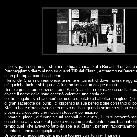
E poi si partì con i nostri strumenti sfigati caricati sulla Renault 4 di Dome 
Parcheggiamo dietro ai non so quanti TIR dei Clash , entrammo nell'enorme 
di un pit-stop ai box della Ferrari.
I fonici dei Clash non erano esattamente entusiasti di dover lavorare aggratis p
più qualche fuck e shit qua e là fummo liquidati in cinque minuti.
Ben più gentili furono invece Joe e Paul (era l'ultima formazione quella sen
chiese il nome della band accettò volentieri una copia del
nostro singolo , si chiaccherò nel nostro stentato e balbettante inglese (l'em
di gran sacerdote del punk , ci dispensò la sua benedizione con tanto di bo
Stessa frase d'ordinanza che ci arrivò da Paul quando salimmo sul palco ac
presenza credettero che i Clash stessero per iniziare.
Il boato si placò , ci furono alcuni secondi di silenzio , Lilith si presentò man
oggetti che arrivavano sul palco e venivano prontamente rispediti al mitten
tempo quelli che avevano fatto da spalla ai Clash , per anni raccontamm
ricordare "formidabili quegli anni".
Un giorno vi racconterò della nostra tournee con Johnny Thunders