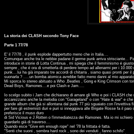
La storia dei CLASH secondo Tony Face
Parte 1 77/78
E' il 77/78 , il punk esplode dappertutto meno che in Italia....
Comunque anche tra le nebbie padane il germe punk arriva strisciante... Pao
introduce in storie di Lotta Continua , mi spiega che il femminismo é giusto
sempre , che é ora di smetterla di perdere tempo ad allenarmi per i 10.00
punk....lui ha già imparato tre accordi di chitarra , siamo quasi pronti per 
suonarla ? .....un bomba atomica avrebbe fatto meno danni al mio apparato 
Mi sporca lo stereo abituato a Who ,Beatles , Gong e King Crimson con to
Dead Boys, Ramones....e poi Clash e Jam.....
Io scelgo subito i Jam che dichiarano di amare gli Who e poi i CLASH che n
accarezzano anche la melodia con "Garageland" o con "Hate & war" e che in "
grande album che già si allontana dal punk 77 più sguaiato con l'invettiva fi
per fare gli estremisti duri e puri si inneggiava alle Brigate Rosse fa il pa
preferisce il muso duro
di Sid Vicious e J.Rotten o l'immediatezza dei Ramones. Ma io mi schiero 
guardarlo già di traverso....
Quando esce "Give em enough rope" nel '78 la frittata é fatta.
"Senti che suoni , sembra hard rock , sono dei venduti , fanno schifo"