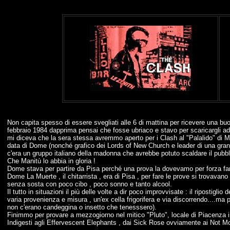
Non capita spesso di essere svegliati alle 6 di mattina per ricevere una buo
febbraio 1984 dapprima pensai che fosse ubriaco e stavo per scaricargli a
mi diceva che la sera stessa avremmo aperto per i Clash al "Palalido" di M
data di Dome (nonché grafico dei Lords of New Church e leader di una gran
c'era un gruppo italiano della madonna che avrebbe potuto scaldare il pubb
Che Manitù lo abbia in gloria !
Dome stava per partire da Pisa perché una prova la dovevamo per forza far
Dome La Muerte , il chitarrista , era di Pisa , per fare le prove si trovavano 
senza sosta con poco cibo , poco sonno e tanto alcool.
Il tutto in situazioni il più delle volte a dir poco improvvisate : il ripostigl
varia provenienza e misura , un'ex cella frigorifera e via discorrendo....ma p
non c'erano candeggina o insetto che tenesssero).
Finimmo per provare a mezzogiorno nel mitico "Pluto", locale di Piacenza i
Indigesti agli Effervescent Elephants , dai Sick Rose ovviamente ai Not Moving