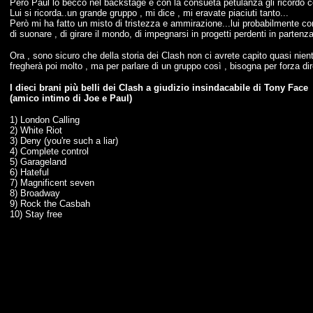
Però Paul lo becco nel backstage e con la consueta petulanza gli ricordo c
Lui si ricorda..un grande gruppo , mi dice , mi eravate piaciuti tanto...
Però mi ha fatto un misto di tristezza e ammirazione...lui probabilmente con 
di suonare , di girare il mondo, di impegnarsi in progetti perdenti in partenz
Ora , sono sicuro che della storia dei Clash non ci avrete capito quasi n
fregherà poi molto , ma per parlare di un gruppo così , bisogna per forza di
I dieci brani più belli dei Clash a giudizio insindacabile di Tony Face
(amico intimo di Joe e Paul)
1) London Calling
2) White Riot
3) Deny (you're such a liar)
4) Complete control
5) Garageland
6) Hateful
7) Magnificent seven
8) Broadway
9) Rock the Casbah
10) Stay free