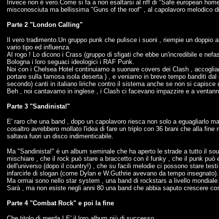
Invece non é vero.Come si fa a non esaltarsi al riff di "Safe european home
misconosciuta ma bellissima "Guns of the roof" , al capolavoro melodico d
Parte 2 "London Calling"
Il vero tradimento.Un gruppo punk che pulisce i suoni , riempie un doppio al
vario tipo ed influenza.
Al rogo ! Lo dicono i Crass (gruppo di sfigati che ebbe un'incredibile e nefas
Bologna i loro seguaci ideologici i RAF Punk.
Noi con i Chelsea Hotel continuiamo a suonare covers dei Clash , accoglia
portare sulla famosa isola deserta ) , e veniamo in breve tempo banditi dal c
secondo) canti in italiano liriche contro il sistema anche se non si capisce 
Beh , noi cantavamo in inglese , i Clash ci facevano impazzire e a ventann
Parte 3 "Sandinista!"
E' raro che una band , dopo un capolavoro riesca non solo a eguagliarlo ma q
cosaltro avrebbero mollato l'idea di fare un triplo con 36 brani che alla fine
saltava fuori un disco indimenticabile.
Ma "Sandinista!" é un album seminale che ha aperto le strade a tutto il sou
mischiare , che il rock può stare a braccetto con il funky , che il punk pu
dell'universo (dopo il country!) , che su facili melodie ci possono stare test
infarcirle di slogan (come Dylan e W.Guthrie avevano da tempo insegnato).
Ma ormai sono nello star system , una band di rockstars a livello mondiale 
Sarà , ma non esiste negli anni 80 una band che abbia saputo crescere così
Parte 4 "Combat Rock" e poi la fine
Che titolo di merda ! E' il loro album più di successo .