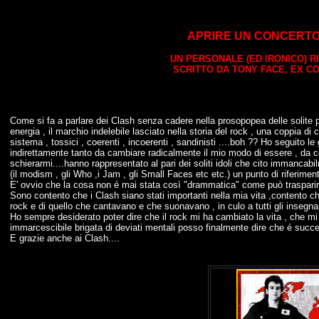
APRIRE UN CONCERTO D
UN PERSONALE (ED IRONICO) 
SCRITTO DA TONY FACE, EX C
Come si fa a parlare dei Clash senza cadere nella prosopopea delle solite pall
energia , il marchio indelebile lasciato nella storia del rock , una coppia di co
sistema , tossici , coerenti , incoerenti , sandinisti ....boh ?? Ho seguit
indirettamente tanto da cambiare radicalmente il mio modo di essere , da co
schierarmi....hanno rappresentato al pari dei soliti idoli che cito immancabi
(il modism , gli Who ,i Jam , gli Small Faces etc etc.) un punto di riferime
E' ovvio che la cosa non é mai stata così "drammatica" come può traspar
Sono contento che i Clash siano stati importanti nella mia vita ,contento c
rock e di quello che cantavano e che suonavano , in culo a tutti gli insegna
Ho sempre desiderato poter dire che il rock mi ha cambiato la vita , che mi 
immarcescibile brigata di deviati mentali posso finalmente dire che é succe
E grazie anche ai Clash....