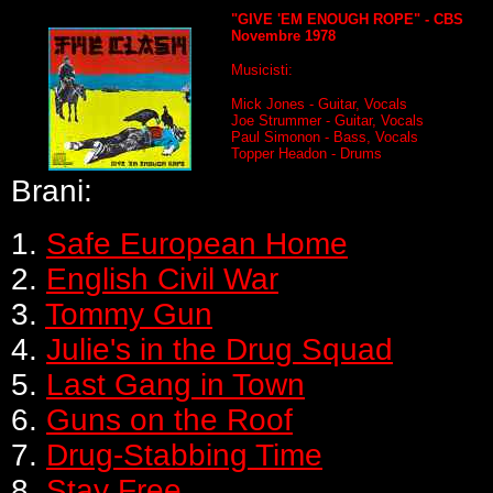
"GIVE 'EM ENOUGH ROPE" - CBS
Novembre 1978
Musicisti:
Mick Jones - Guitar, Vocals
Joe Strummer - Guitar, Vocals
Paul Simonon - Bass, Vocals
Topper Headon - Drums
Brani:
1.
Safe European Home
2.
English Civil War
3.
Tommy Gun
4.
Julie's in the Drug Squad
5.
Last Gang in Town
6.
Guns on the Roof
7.
Drug-Stabbing Time
8.
Stay Free