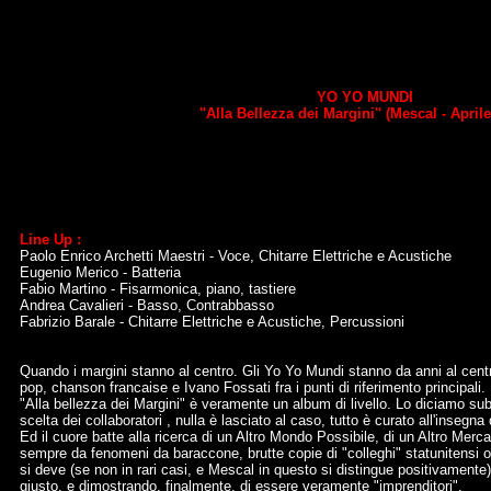
YO YO MUNDI
"Alla Bellezza dei Margini" (Mescal - Aprile
Line Up :
Paolo Enrico Archetti Maestri - Voce, Chitarre Elettriche e Acustiche
Eugenio Merico - Batteria
Fabio Martino - Fisarmonica, piano, tastiere
Andrea Cavalieri - Basso, Contrabbasso
Fabrizio Barale - Chitarre Elettriche e Acustiche, Percussioni
Quando i margini stanno al centro. Gli Yo Yo Mundi stanno da anni al centro
pop, chanson francaise e Ivano Fossati fra i punti di riferimento principali.
"Alla bellezza dei Margini" è veramente un album di livello. Lo diciamo subito
scelta dei collaboratori , nulla è lasciato al caso, tutto è curato all'inseg
Ed il cuore batte alla ricerca di un Altro Mondo Possibile, di un Altro Mercat
sempre da fenomeni da baraccone, brutte copie di "colleghi" statunitensi o
si deve (se non in rari casi, e Mescal in questo si distingue positivamente) ar
giusto, e dimostrando, finalmente, di essere veramente "imprenditori".