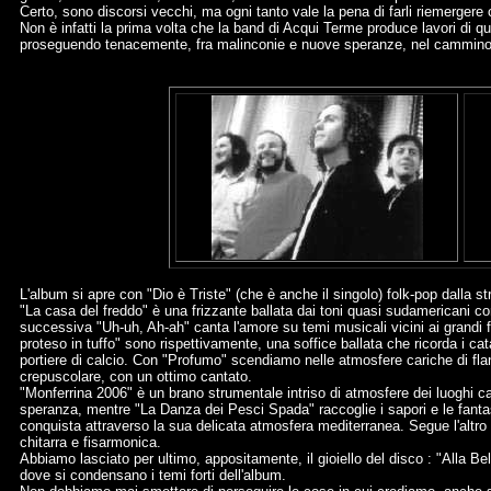
Certo, sono discorsi vecchi, ma ogni tanto vale la pena di farli riemergere 
Non è infatti la prima volta che la band di Acqui Terme produce lavori di q
proseguendo tenacemente, fra malinconie e nuove speranze, nel cammino 
L'album si apre con "Dio è Triste" (che è anche il singolo) folk-pop dalla s
"La casa del freddo" è una frizzante ballata dai toni quasi sudamericani co
successiva "Uh-uh, Ah-ah" canta l'amore su temi musicali vicini ai grandi
proteso in tuffo" sono rispettivamente, una soffice ballata che ricorda i cat
portiere di calcio. Con "Profumo" scendiamo nelle atmosfere cariche di fla
crepuscolare, con un ottimo cantato.
"Monferrina 2006" è un brano strumentale intriso di atmosfere dei luoghi car
speranza, mentre "La Danza dei Pesci Spada" raccoglie i sapori e le fant
conquista attraverso la sua delicata atmosfera mediterranea. Segue l'altro 
chitarra e fisarmonica.
Abbiamo lasciato per ultimo, appositamente, il gioiello del disco : "Alla Bel
dove si condensano i temi forti dell'album.