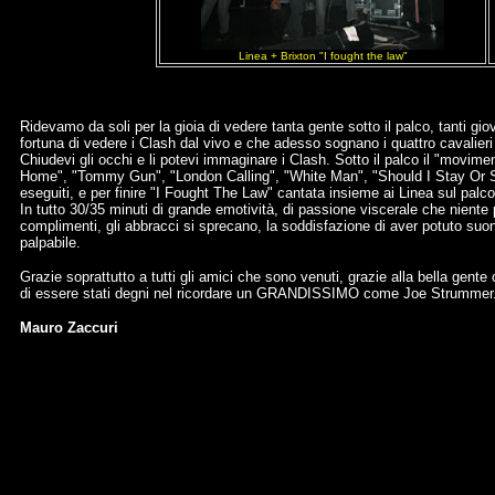
Linea + Brixton "I fought the law"
Ridevamo da soli per la gioia di vedere tanta gente sotto il palco, tanti g
fortuna di vedere i Clash dal vivo e che adesso sognano i quattro cavalie
Chiudevi gli occhi e li potevi immaginare i Clash. Sotto il palco il "movim
Home", "Tommy Gun", "London Calling", "White Man", "Should I Stay Or Sh
eseguiti, e per finire "I Fought The Law" cantata insieme ai Linea sul palco
In tutto 30/35 minuti di grande emotività, di passione viscerale che niente p
complimenti, gli abbracci si sprecano, la soddisfazione di aver potuto su
palpabile.
Grazie soprattutto a tutti gli amici che sono venuti, grazie alla bella gen
di essere stati degni nel ricordare un GRANDISSIMO come Joe Strummer
Mauro Zaccuri