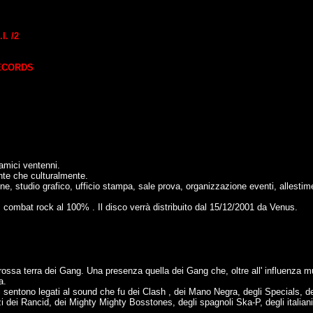
I. /2
ECORDS
amici ventenni.
nte che culturalmente.
ne, studio grafico, ufficio stampa, sale prova, organizzazione eventi, allesti
, combat rock al 100% . Il disco verrà distribuito dal 15/12/2001 da Venus.
a rossa terra dei Gang. Una presenza quella dei Gang che, oltre all' influenza m
a.
sentono legati al sound che fu dei Clash , dei Mano Negra, degli Specials, degl
i dei Rancid, dei Mighty Mighty Bosstones, degli spagnoli Ska-P, degli italia