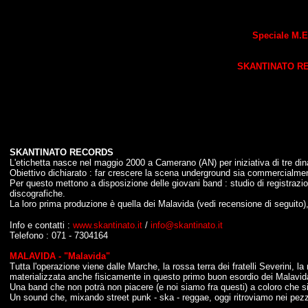
Speciale M.E.
SKANTINATO R
SKANTINATO RECORDS
L'etichetta nasce nel maggio 2000 a Camerano (AN) per iniziativa di tre din
Obiettivo dichiarato : far crescere la scena underground sia commercialme
Per questo mettono a disposizione delle giovani band : studio di registrazio
discografiche.
La loro prima produzione è quella dei Malavida (vedi recensione di seguito)
Info e contatti :
www.skantinato.it
/
info@skantinato.it
Telefono : 071 - 7304164
MALAVIDA - "Malavida"
Tutta l'operazione viene dalle Marche, la rossa terra dei fratelli Severini, l
materializzata anche fisicamente in questo primo buon esordio dei Malavid
Una band che non potrà non piacere (e noi siamo fra questi) a coloro che si 
Un sound che, mixando street punk - ska - reggae, oggi ritroviamo nei pezz