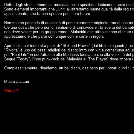
Detto degli storici riferimenti musicali, nello specifico dobbiamo subito r
Sono elementi importanti che , uniti all'altrettanto buona qualità della regist
appassionato, che fa ben sperare per il loro futuro.
Non stiamo parlando di qualcosa di particolarmente originale, ma di una mu
C'è una cosa che però non ci sentiamo di condividere : la scelta del cantat
non deve valere per un gruppo come i Malavida che attribuiscono al testo u
apprezziamo e che parte comunque con le carte in regola.
Apre il disco il tosto ska-punk di "Shit and Power" (dal titolo eloquente) , 
"Rivolta" è uno dei pezzi migliori del disco: intro con kilt e cornamusa e
poi "Real Life" in cui l'attacco alla Madness lascia spazio alla velocità del
Segue "Today", l'inno punk-rock dei Malavida e "The Player" dove impera una
Complessivamente, ribadiamo, un bel disco, ossigeno per i nostri cuori : 
Mauro Zaccuri
Voto : 7