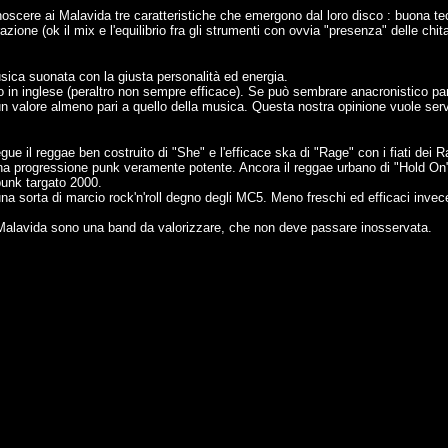
iconoscere ai Malavida tre caratteristiche che emergono dal loro disco : buona 
razione (ok il mix e l'equilibrio fra gli strumenti con ovvia "presenza" delle chi
sica suonata con la giusta personalità ed energia.
o in inglese (peraltro non sempre efficace). Se può sembrare anacronistico parl
n valore almeno pari a quello della musica. Questa nostra opinione vuole serv
segue il reggae ben costruito di "She" e l'efficace ska di "Rage" con i fiati dei
d una progressione punk veramente potente. Ancora il reggae urbano di "Hold On
 punk targato 2000.
 sorta di marcio rock'n'roll degno degli MC5. Meno freschi ed efficaci invece 
i Malavida sono una band da valorizzare, che non deve passare inosservata.