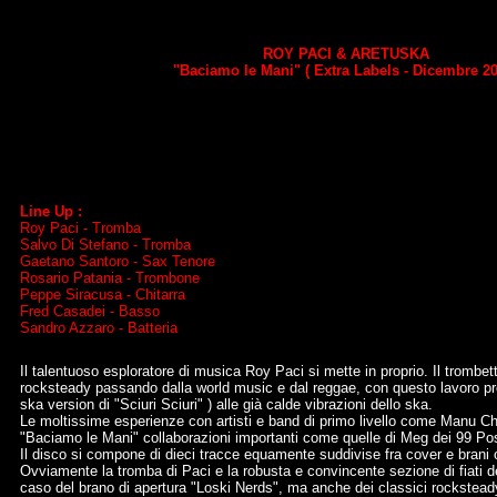
ROY PACI & ARETUSKA
"Baciamo le Mani" ( Extra Labels - Dicembre 20
Line Up :
Roy Paci - Tromba
Salvo Di Stefano - Tromba
Gaetano Santoro - Sax Tenore
Rosario Patania - Trombone
Peppe Siracusa - Chitarra
Fred Casadei - Basso
Sandro Azzaro - Batteria
Il talentuoso esploratore di musica Roy Paci si mette in proprio. Il trombet
rocksteady passando dalla world music e dal reggae, con questo lavoro prov
ska version di "Sciuri Sciuri" ) alle già calde vibrazioni dello ska.
Le moltissime esperienze con artisti e band di primo livello come Manu C
"Baciamo le Mani" collaborazioni importanti come quelle di Meg dei 99 Po
Il disco si compone di dieci tracce equamente suddivise fra cover e brani o
Ovviamente la tromba di Paci e la robusta e convincente sezione di fiati de
caso del brano di apertura "Loski Nerds", ma anche dei classici rockstea