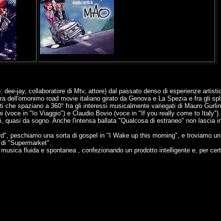
: dee-jay, collaboratore di Mtv, attore) dal passato denso di esperienze artis
ra dell'omonimo road movie italiano girato da Genova e La Spezia e fra gli spl
che spaziano a 360° fra gli interessi musicalmente variegati di Mauro Gurlino
i (voce in "Io Viaggio") e Claudio Bovio (voce in "If you really come to Italy").
 quasi da sogno. Anche l'intensa ballata "Qualcosa di estraneo" non lascia indi
word", peschiamo una sorta di gospel in "I Wake up this morning", e troviamo u
o di "Supermarket".
musica fluida e spontanea , confezionando un prodotto intelligente e, per cert