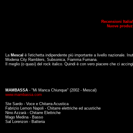
Recensioni Itali
Nuove produzi
La
Mescal
è l'etichetta indipendente più importante a livello nazionale. Inu
Modena City Ramblers, Subsonica, Fiamma Fumana.
Il meglio (o quasi) del rock italico. Quindi è con vero piacere che ci accingi
MAMBASSA
- "Mi Manca Chiunque" (2002 - Mescal)
www.mambassa.com
Ste Sardo - Voce e Chitarra Acustica
Fabrizio Lemon Napoli - Chitarre elettriche ed acustiche
Nino Azzarà - Chitarre Elettriche
Mago Medina - Basso
Sal Lorenzon - Batteria