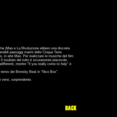
tiche (Mao e La Rivoluzione ebbero una discreta
endidi paesaggi marini delle Cinque Terre.
, in arte Mao. Per realizzare le musiche del film
 Il risultato del tutto è sicuramente piacevole.
fferenti, mentre "If you really come to Italy" è
n remix dei Bronsky Beat in "Nico Box".
i versi, sorprendente.