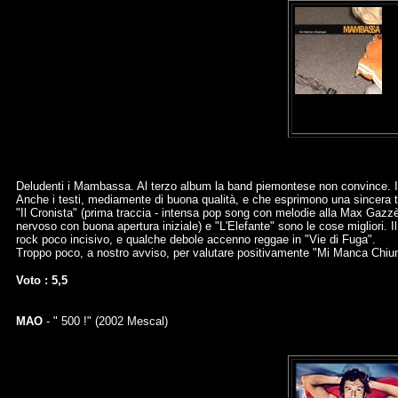
Deludenti i Mambassa. Al terzo album la band piemontese non convince. Il 
Anche i testi, mediamente di buona qualità, e che esprimono una sincera t
"Il Cronista" (prima traccia - intensa pop song con melodie alla Max Gazzè
nervoso con buona apertura iniziale) e "L'Elefante" sono le cose migliori. I
rock poco incisivo, e qualche debole accenno reggae in "Vie di Fuga".
Troppo poco, a nostro avviso, per valutare positivamente "Mi Manca Chiu
Voto : 5,5
MAO
- " 500 !" (2002 Mescal)