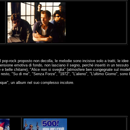
pop-rock proposto non decolla, le melodie sono incisive solo a tratti, le ide
ensione emotiva di fondo, non lasciano il segno, perché inseriti in un tessut
 e belle chitarre), "Alice non si sveglia" (atmosfere ben congegnate sul model
l resto, "Su di me", "Senza Forze", "1972", "L'alieno", "L'ultimo Giorno", sono
nque", un album nel suo complesso incolore.