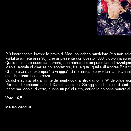
Più interessante invece la prova di Mao, poliedrico musicista (ma non solo
visibilità a metà anni 90), che si presenta con questo "500!", colonna sono
Qui la musica è quasi da camera, con atmosfere crepuscolari ed avvolgenti 
Mao si avvale di diverse collaborazioni, fra le quali quella di Andrea Brusch
Ottimo brano ad esempio "Io viaggio", dalle atmosfere western affascinanti,
una divertente bossa nova.
Qualche schitarrata al limite del punk-rock la ritroviamo in "Wilde wilde 
Per non dimenticare echi di Daniel Lanois in "Spiaggia" ed il blues distort
Insomma Mao si diverte, suona un po' di tutto, carica la colonna sonora di 
Voto : 6,5
Mauro Zaccuri