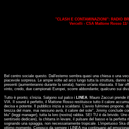
"CLASH E CONTAMINAZIONI": RADIO BR
Vercelli - CSA Mattone Rosso 11/
Bel centro sociale questo. Dall'esterno sembra quasi una chiesa o una vecch
piacevole sorpresa. Le ampie volte ad arco lungo tutta la struttura, danno 
presenti (aumenteranno durante la serata), hanno un'aria rilassata. Il bar of
vinto, credo, due campionati Europei, scorre abbondante; qualcuno sui div
Tutto è pronto; s'inizia. Salgono sul palco i
LINEA
. Mauro Zaccuri prende il
VIA. Il sound è perfetto, il Mattone Rosso restituisce tutto il calore accumulat
decisa e potente. Il pubblico inizia a scaldarsi. L'avvio fulmineo propon
brezza del mare, mai nessuno avrà, il calore del sole", Jimmy conclude con 
blu" (leggi manager), tutta la loro (nostra) rabbia. SEI TU è da brivido. Uno
sentirselo dedicare), la chitarra in levare, il pulsare del basso e la perfet
sognando una spiaggia, non necessariamente tropicale. L'impetuoso Ska di I
ottimo momento. Conosco da sempre i LINEA ma continuano ad emoziona