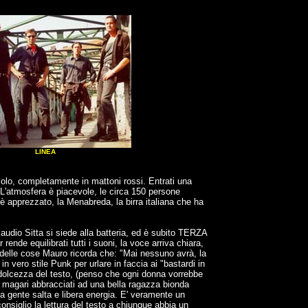
LINEA
colo, completamente in mattoni rossi. Entrati una
 L'atmosfera è piacevole, le circa 150 persone
 è apprezzato, la Menabreda, la birra italiana che ha
laudio Sitta si siede alla batteria, ed è subito TERZA
rende equilibrati tutti i suoni, la voce arriva chiara,
delle cose Mauro ricorda che: "Mai nessuno avrà, la
vero stile Punk per urlare in faccia ai "bastardi in
la dolcezza del testo, (penso che ogni donna vorrebbe
re, magari abbracciati ad una bella ragazza bionda
a gente salta e libera energia. E' veramente un
io la lettura del testo a chiunque abbia un