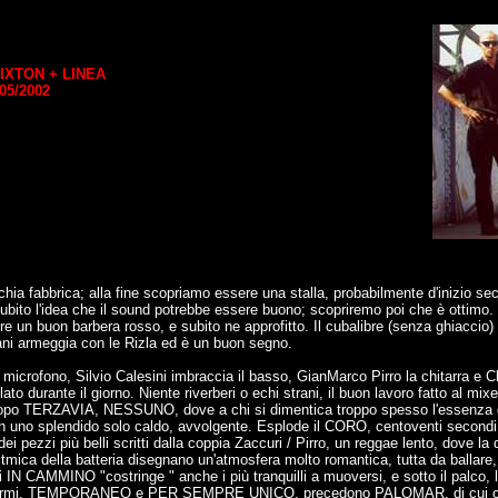
IXTON + LINEA
 05/2002
ia fabbrica; alla fine scopriamo essere una stalla, probabilmente d'inizio se
subito l'idea che il sound potrebbe essere buono; scopriremo poi che è ottimo.
fre un buon barbera rosso, e subito ne approfitto. Il cubalibre (senza ghiaccio)
ani armeggia con le Rizla ed è un buon segno.
 microfono, Silvio Calesini imbraccia il basso, GianMarco Pirro la chitarra e C
o durante il giorno. Niente riverberi o echi strani, il buon lavoro fatto al mixer 
e, dopo TERZAVIA, NESSUNO, dove a chi si dimentica troppo spesso l'essenza 
uno splendido solo caldo, avvolgente. Esplode il CORO, centoventi secondi in 
 dei pezzi più belli scritti dalla coppia Zaccuri / Pirro, un reggae lento, dove 
ta ritmica della batteria disegnano un'atmosfera molto romantica, tutta da balla
N CAMMINO "costringe " anche i più tranquilli a muoversi, e sotto il palco, l
rmi. TEMPORANEO e PER SEMPRE UNICO, precedono PALOMAR, di cui consigl