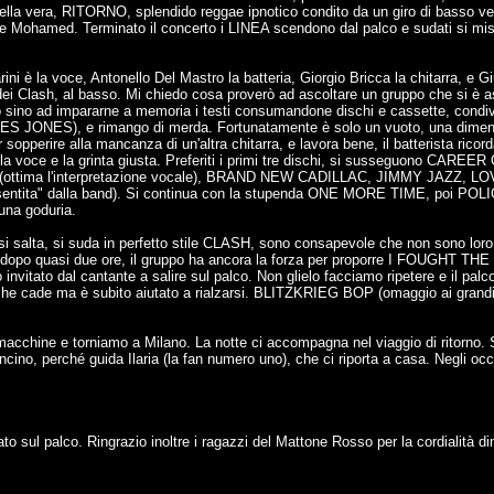
quella vera, RITORNO, splendido reggae ipnotico condito da un giro di basso
ande Mohamed. Terminato il concerto i LINEA scendono dal palco e sudati si mis
ini è la voce, Antonello Del Mastro la batteria, Giorgio Bricca la chitarra, 
e dei Clash, al basso. Mi chiedo cosa proverò ad ascoltare un gruppo che si è 
to sino ad impararne a memoria i testi consumandone dischi e cassette, condi
NES JONES), e rimango di merda. Fortunatamente è solo un vuoto, una dimentic
r sopperire alla mancanza di un'altra chitarra, e lavora bene, il batterista ric
 ha la voce e la grinta giusta. Preferiti i primi tre dischi, si susseguon
ma l'interpretazione vocale), BRAND NEW CADILLAC, JIMMY JAZZ, 
ita" dalla band). Si continua con la stupenda ONE MORE TIME, poi 
una goduria.
 si salta, si suda in perfetto stile CLASH, sono consapevole che non sono loro
opo quasi due ore, il gruppo ha ancora la forza per proporre I FOUGHT THE
invitato dal cantante a salire sul palco. Non glielo facciamo ripetere e il pa
he cade ma è subito aiutato a rialzarsi. BLITZKRIEG BOP (omaggio ai grandi
macchine e torniamo a Milano. La notte ci accompagna nel viaggio di ritorno. S
o, perché guida Ilaria (la fan numero uno), che ci riporta a casa. Negli occhi,
tato sul palco. Ringrazio inoltre i ragazzi del Mattone Rosso per la cordialità d