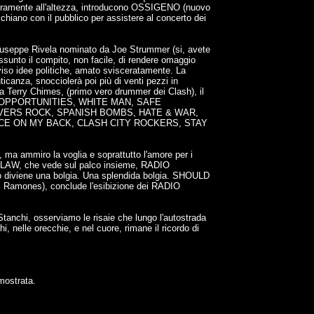
 veramente all'altezza, introducono OSSIGENO (nuovo
chiano con il pubblico per assistere al concerto dei
e Giuseppe Rivela nominato da Joe Strummer (si, avete
assunto il compito, non facile, di rendere omaggio
viso idee politiche, amato svisceratamente. La
anza, snocciolerà poi più di venti pezzi in
orda Terry Chimes, (primo vero drummer dei Clash), il
o CAREER OPPORTUNITIES, WHITE MAN, SAFE
LOVERS ROCK, SPANISH BOMBS, HATE & WAR,
POLICE ON MY BACK, CLASH CITY ROCKERS, STAY
, ma ammiro la voglia e soprattutto l'amore per i
 LAW, che vede sul palco insieme, RADIO
lco diviene una bolgia. Una splendida bolgia. SHOULD
 Ramones), conclude l'esibizione dei RADIO
tanchi, osserviamo le risaie che lungo l'autostrada
 nelle orecchie, e nel cuore, rimane il ricordo di
imostrata.