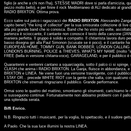
figlio (e anche a chi non l'ha), STESSE MADRI dove si parla d'amicizia, 
pezzo molto bello), e per finire il rock Mediterraneo di ALI dedicato al gr
RADIO BRIXTON. Ottima prova.
Ecco salire sul palco i ragazzacci dei
RADIO BRIXTON
. Alessandro Zangar
capito bene!) "the king of collector" per la sua smisurata collezione di liv
alla più grande band che io conosca. Band che ho visto più volte, ascolta
partenza è scioccante, il cantante non conosce il testo della canzone (JA
maniera perfetta. Il gruppo è solido e compatto. Il chitarrista lavora duro pe
basso disegna giri alla Paul Simonon (scusate se è poco), e il cantante
EUROPEAN HOME, TOMMY GUN, BANK ROBBER, LONDON CALLING (otti
LONDON'S BURNING, POLICE & THIEVES, WHAT'S MY NAME (molto "sent
FREE (bella in versione chitarra-voce), GARAGELAND, e per il pubblico è 
Quarantenni e ventenni cantano a squarciagola, sotto il palco ci si spinge,
CLASH che anima i RADIO BRIXTON. La Ganja, fluisce in abbondanza, e d
BRIXTON e LINEA. Ne viene fuori una versione travolgente, con il pubblico 
I STAY OR... precede WHITE RIOT con la gente che salta, con qualcuno c
BRIXTON che stremati ringraziano il pubblico. Grande performance.
Ormai sono le quattro del mattino, smontiamo gli strumenti, carichiamo le 
si susseguono continue. Fortunatamente non abbiamo problemi con il palloncin
una splendida serata.
Biffi Enrico.
N.B. Ringrazio tutti i musicanti, per la voglia, lo spettacolo, e il sudore get
A Paolo. Che la sua luce illumini la nostra LINEA.