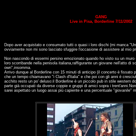
GANG
Live in Pisa, Borderline 7/11/2002
Dopo aver acquistato e consumato tutti o quasi i loro dischi (mi manca "Un
ovviamente non mi sono lasciato sfuggire l'occasione di assistere al mio pri
Non nascondo di essermi persino emozionato quando ho visto su un muro di 
loro scorribande nella penisola italiana,raffigurante un giovane nell'atto di s
own",insomma.
Arrivo dunque al Borderline con 15 minuti di anticipo (il concerto è fissato
che un tempo chiamavano "i Clash d'Italia" e che poi con gli anni è cresciuta
acchito resto un po' deluso:il Borderline è un piccolo pub in stile western d
parte già occupati da diverse coppie e gruppi di amici sopra i trent'anni.N
sarei aspettato un luogo assai più capiente e una percentuale "giovanile" 