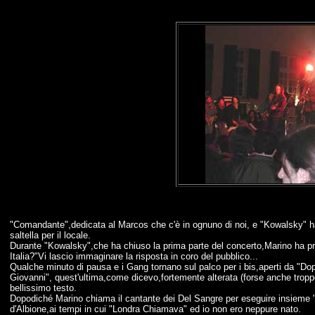
"Comandante",dedicata al Marcos che c'è in ognuno di noi, e "Kowalsky" ha
saltella per il locale.
Durante "Kowalsky",che ha chiuso la prima parte del concerto,Marino ha pr
Italia?"Vi lascio immaginare la risposta in coro del pubblico...
Qualche minuto di pausa e i Gang tornano sul palco per i bis,aperti da "Dop
Giovanni", quest'ultima,come dicevo,fortemente alterata (forse anche troppo)
bellissimo testo.
Dopodiché Marino chiama il cantante dei Del Sangre per eseguire insieme "I F
d'Albione,ai tempi in cui "Londra Chiamava" ed io non ero neppure nato.