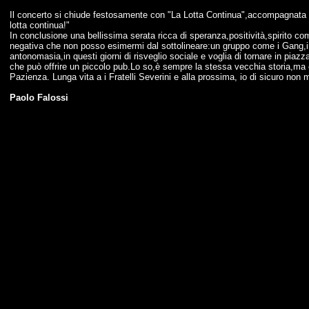
Il concerto si chiude festosamente con "La Lotta Continua",accompagnata da
lotta continua!"
In conclusione una bellissima serata ricca di speranza,positività,spirito c
negativa che non posso esimermi dal sottolineare:un gruppo come i Gang,in 
antonomasia,in questi giorni di risveglio sociale e voglia di tornare in piaz
che può offrire un piccolo pub.Lo so,è sempre la stessa vecchia storia,ma 
Pazienza. Lunga vita a i Fratelli Severini e alla prossima, io di sicuro non
Paolo Falossi