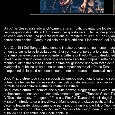
Un po' perplesso mi siedo anch'io,mentre un simpatico cantautore locale intr
Sangre,gruppo di spalla ai F.lli Severini per questa sera.I Del Sangre propo
ed eseguono anche una potente versione di "Masters of War" di Bob Dylan, c
partecipano anche i Gang),in edicola con il quotidiano "Liberazione" dal 9
Alle 11 e 15 i Del Sangre abbandonano il palco ed entrano finalmente in scen
e non sto più nella pelle dalla curiosità di verificare di persona le capacità
Ci siamo:parte velocissima e potente la batteria di Paolo Mozzicafreddo ed
tavolini e mi chiedo come facciano a starsene seduti e composti sotto cert
Marino si dimostra subito il leader,l'anima del gruppo:è una vera forza del
rivolgersi al pubblico utilizza una parlata simpaticissima,alla Paolo Rossi.Il t
componenti della band non sono sicuramente altrettanto spettacolari, ma sv
Dopo l'inizio strepitoso i brani proposti dal gruppo marchigiano saranno sop
potenti,anche perchè,non essendoci sul palco chitarre acustiche violino e fia
formula basso+chitarre elettriche+batteria+tastiere.
Da questa rilettura mi sembra che alcune canzoni traggano una nuova e inte
probabilmente penalizzate e eccessivamente sfigurate ("Bandito Senza T
A "Socialdemocrazia" seguono "Fino alla Fine" e "Dante di Nanni" degli Sto
Miracoli", introdotta da un'invettiva di Marino contro la classe politica italia
L'eterno leader dei Gang comunque parla poco tra un brano e l'altro ("non vog
splendide canzoni:"Johnny lo Zingaro","Non è di Maggio","Vorrei","Giorni","
pubblico che li ricambia con lunghi applausi.