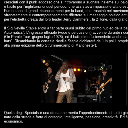
cresciuti con il punk addosso che si ritrovarono a suonare insieme sul palc
e facile per l’inghilterra di quel periodo, che assisteva impassibile alla cr
Furono anni di grandi riconoscimenti per la band, che trascinò nel moviment
sfrenatamente e contemporaneamente riflettere sul messaggio politico anti
per l’etichetta creata dal loro leader Jerry Dammers , la 2 Tone, dalla grafi
Il Sig.Neville Staple entrò a far parte quasi subito del primo nucleo della b
Automatics”. L’ingresso ufficiale (voce e percussioni) avvenne durante i co
(On Parole Tour, giugno-luglio 1978), ed il battesimo fu benedetto anche da
hats”. Ricambiando la cortesia Neville Staple dichiarerà da lì in poi il prop
alla prima edizione dello Strummercamp di Manchester).
Quella degli Specials è una storia che merita l’approfondimento di tutti i g
nata dalla strada e fatta di coraggio, intelligenza, passione, creatività. Ed è
economico.