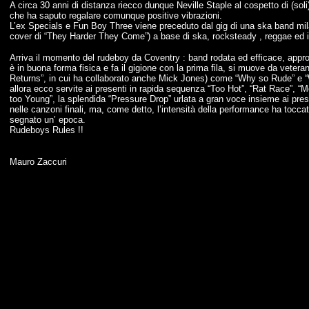
A circa 30 anni di distanza riecco dunque Neville Staple al cospetto di (sol
che ha saputo regalare comunque positive vibrazioni.
L’ex Specials e Fun Boy Three viene preceduto dal gig di una ska band mil
cover di “They Harder They Come”) a base di ska, rocksteady , reggae ed imp
Arriva il momento del rudeboy da Coventry : band rodata ed efficace, appro
è in buona forma fisica e fa il gigione con la prima fila, si muove da vetera
Returns”, in cui ha collaborato anche Mick Jones) come “Why so Rude” e “
allora ecco servite ai presenti in rapida sequenza “Too Hot”, “Rat Race”
too Young”, la splendida “Pressure Drop” urlata a gran voce insieme ai pres
nelle canzoni finali, ma, come detto, l’intensità della performance ha toccato
segnato un’ epoca.
Rudeboys Rules !!
Mauro Zaccuri