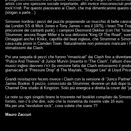
artisti con uno spessore sociale importante, altri invece misconosciuti pro
rock’n’roll. Per questo piacevano ai Clash, che mai dimenticarono questo 
(slogan a parte…).
Simonon riordina i pezzi del puzzle proponendo un mucchio di belle canzon
dai London SS di Mick Jones e Tony James – era il 1975), i bravi The Trog
precursore dei cantanti punk), i campioni Desmond Dekker (con l’hit “Israe
Strummer, ancora Roger Miller e la sua deliziosa “King Of The Road”, suon
Omaggiati anche i Kinks, capofila del beat inglese, che Strummer e Simo
casa-sala prove in Camden Town. Naturalmente non potevano mancare i Ram
stimatissimi dai Clash.
Poi una sequela di pezzi che furono “rimasticati” dai Clash fino a diventare
“Police And Thieves” di Junior Murvin (inserita in “The Clash”, l’album d’es
musici inglesi davvero r’n’r (la versione fatta dai Clash entusiasmò il produt
giamaicani di “Pressure Drop” di The Maytals, “Stagger Lee” di Lloyd Pric
Grandi rivisitazioni fecero invece i Clash con la versione di “Junco Partne
James Booker. Il pezzo, conosciuto da Strummer, divenne un dub dopo la 
Channel One studio di Kingston. Solo più energica e diretta la cover del “
Le note su ogni singolo brano le troverete nel booklet compilato da Sim
fornito, non c’è che dire, solo che la monetina da inserire vale 16 euro.
Ma per una “revolution rock”, cosa volete che siano ??
Mauro Zaccuri