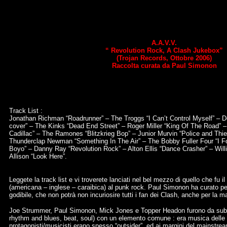
A.A.V.V.
“ Revolution Rock, A Clash Jukebox”
(Trojan Records, Ottobre 2006)
Raccolta curata da Paul Simonon
Track List :
Jonathan Richman “Roadrunner” – The Troggs “I Can’t Control Myself” – De
cover” – The Kinks “Dead End Street” – Roger Miller “King Of The Road”
Cadillac” – The Ramones “Blitzkrieg Bop” – Junior Murvin “Police and Thi
Thunderclap Newman “Something In The Air” – The Bobby Fuller Four “I F
Boyo” – Danny Ray “Revolution Rock” – Alton Ellis “Dance Crasher” – Wi
Allison “Look Here”.
Leggete la track list e vi troverete lanciati nel bel mezzo di quello che fu 
(americana – inglese – caraibica) al punk rock. Paul Simonon ha curato p
godibile, che non potrà non incuriosire tutti i fan dei Clash, anche per la ma
Joe Strummer, Paul Simonon, Mick Jones e Topper Headon furono da subito i
rhythm and blues, beat, soul) con un elemento comune : era musica delle ra
protagonisti/musicisti erano spesso “outsider”, ed ai margini del mainstr