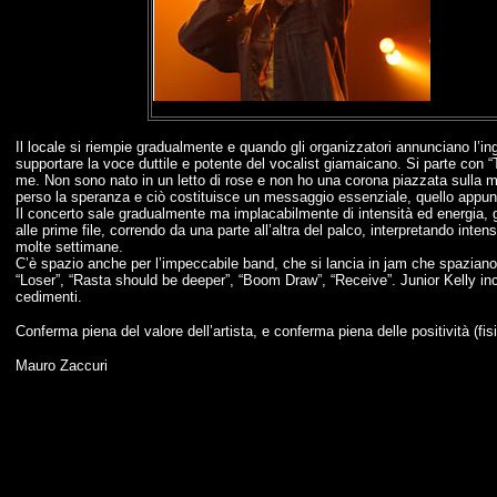
Il locale si riempie gradualmente e quando gli organizzatori annunciano l’in
supportare la voce duttile e potente del vocalist giamaicano. Si parte con 
me. Non sono nato in un letto di rose e non ho una corona piazzata sulla mia
perso la speranza e ciò costituisce un messaggio essenziale, quello appunto 
Il concerto sale gradualmente ma implacabilmente di intensità ed energia, g
alle prime file, correndo da una parte all’altra del palco, interpretando i
molte settimane.
C’è spazio anche per l’impeccabile band, che si lancia in jam che spazia
“Loser”, “Rasta should be deeper”, “Boom Draw”, “Receive”. Junior Kelly i
cedimenti.
Conferma piena del valore dell’artista, e conferma piena delle positività (fis
Mauro Zaccuri