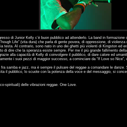
gresso di Junior Kelly c’è buon pubblico ad attenderlo. La band in formazione c
“Though Life” (vita dura) che parla di gente povera, di oppressione, di violenz
 testa. Al contrario, sono nato in uno dei ghetti più violenti di Kingston ed er
di dire che la speranza esiste sempre. Per me il più grande fallimento della v
razie alla capacità di Kelly di coinvolgere il pubblico, di dare calore ed um
ntensamente i suoi pezzi di maggior successo, a cominciare da “If Love so Nice”
no fra samba e jazz, ma è sempre il pulsare del reggae a comandare le danze
ncita il pubblico, lo scuote con la potenza della voce e del messaggio, si c
ico-spirituali) delle vibrazioni reggae. One Love.