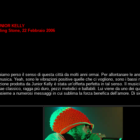
UNIOR KELLY
lling Stone, 22 Febbraio 2006
iamo perso il senso di questa città da molti anni ormai. Per allontanare le an
ica. Yeah, sono le vibrazioni positive quelle che ci vogliono, sono i bassi nel
zione prodotta da Junior Kelly è stata un’offerta perfetta in tal senso. Il music
 classico, ragga più duro, pezzi melodici e ballabili. Lui viene da uno dei quar
insieme a numerosi messaggi in cui sublima la forza benefica dell’amore. Di sic