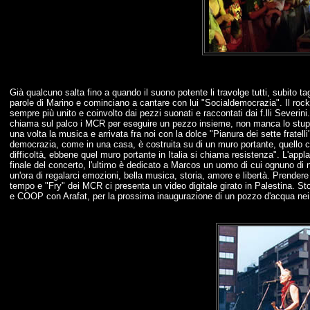
Già qualcuno salta fino a quando il suono potente li travolge tutti, subito ta
parole di Marino e cominciano a cantare con lui "Socialdemocrazia". Il rock'n'
sempre più unito e coinvolto dai pezzi suonati e raccontati dai f.lli Severi
chiama sul palco i MCR per eseguire un pezzo insieme, non manca lo stupore
una volta la musica e arrivata fra noi con la dolce "Pianura dei sette fratell
democrazia, come in una casa, è costruita su di un muro portante, quello che 
difficoltà, ebbene quel muro portante in Italia si chiama resistenza". L'appla
finale del concerto, l'ultimo è dedicato a Marcos un uomo di cui ognuno di 
un'ora di regalarci emozioni, bella musica, storia, amore e libertà. Prendere
tempo e "Fry" dei MCR ci presenta un video digitale girato in Palestina. S
e COOP con Arafat, per la prossima inaugurazione di un pozzo d'acqua nei t