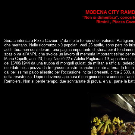
MODENA CITY RAMB
"Non si dimentica", concerto 
Rimini , Piazza Cavo
Serata intensa a P.zza Cavour. E' da molto tempo che i valorosi Partigiani,
che meritano. Nelle ricorrenze più popolari, vedi 25 aprile, sono persino irr
addirittura non considerare, una pagina importante di storia per il fondamento
spazio va all'ANPI, che svolge un lavoro di memoria importantissimo per noi
Mario Capelli, anni 23, Luigi Nicolò 22 e Adelio Pagliarani 19, appartenenti
del 16/08/1944 da una truppa di mongoli guidati da militari e ufficiali tedeschi
ricordato nella piazza da tre grosse piastre bianche posate a terra, la ferita
dal bellissimo palco allestito per l'occasione incita i presenti, circa 2.500, 
della resistenza. Dopo i doverosi applausi è con gioia che si accoglie l'an
Ramblers. Non si perde tempo, due schitarrate di prova, e vai, parte la batt