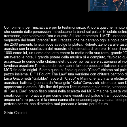
Complimenti per l'iniziativa e per la testimonianza. Ancora qualche minuto 
che scende dalle percussioni introducono la band sul palco. E' subito delirio
transenne, non vedevano l'ora e questo è il loro momento. I MCR uniscono g
sequenza dei brani "prende" tutti i ragazzi che ne cantano ogni singola parola
dei 2500 presenti, la sua voce avvolge la platea, Roberto Zeno va alle tasti
acustica con la scioltezza del maestro che dimostra di essere. E' con il c
1000 come lui, un uomo che lotta contro la mafia nella sua terra, grande "Ci
attraverso le note, il grande potere della musica si è compiuto, favoloso qu
accarezza le corde della chitarra elettrica per poi ballare e scatenarsi al 
favoloso ascoltare l'intreccio del rock con il folklore popolare Italiano, il ci
MCR fin dalle origini. Siamo quasi al finale quando "Cisco" chiama sul palc
pezzo insieme. E' " I Fought The Law" una versione con chitarra baritono d
Luca Giacometti "Gabibbo", voce di "Cisco" e Marino, e la chitarra elettrica d
acustica, batteria (suonata da Arcangelo "Kaba"Cavazzuti, stremato, con l
apprezzata e amata. Alla fine del pezzo l'entusiasmo e alle stelle, vengono i
di "Bella Ciao" brano fisso ormai nella scaletta dei MCR ma che questa volt
serata commemorativa e per come viene vissuta sul palco e tra il pubblico. 
ancora un'altro pezzo, è la ninna nanna che ci accompagna a casa felici pe
perfetto per chi non dimentica mai passato e lavora per il futuro.
Silvio Calesini