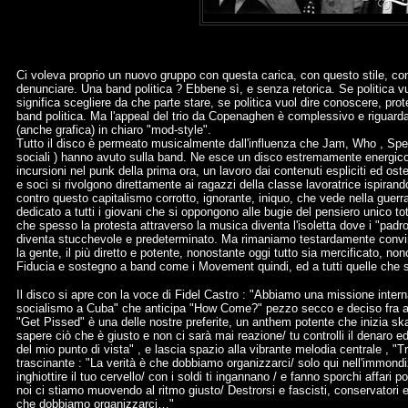
Ci voleva proprio un nuovo gruppo con questa carica, con questo stile, con 
denunciare. Una band politica ? Ebbene sì, e senza retorica. Se politica vuo
significa scegliere da che parte stare, se politica vuol dire conoscere, 
band politica. Ma l'appeal del trio da Copenaghen è complessivo e riguard
(anche grafica) in chiaro "mod-style".
Tutto il disco è permeato musicalmente dall'influenza che Jam, Who , Spe
sociali ) hanno avuto sulla band. Ne esce un disco estremamente energico 
incursioni nel punk della prima ora, un lavoro dai contenuti espliciti ed ost
e soci si rivolgono direttamente ai ragazzi della classe lavoratrice ispirand
contro questo capitalismo corrotto, ignorante, iniquo, che vede nella guer
dedicato a tutti i giovani che si oppongono alle bugie del pensiero unico t
che spesso la protesta attraverso la musica diventa l'isoletta dove i "padro
diventa stucchevole e predeterminato. Ma rimaniamo testardamente convint
la gente, il più diretto e potente, nonostante oggi tutto sia mercificato, 
Fiducia e sostegno a band come i Movement quindi, ed a tutti quelle che 
Il disco si apre con la voce di Fidel Castro : "Abbiamo una missione interna
socialismo a Cuba" che anticipa "How Come?" pezzo secco e deciso fra acc
"Get Pissed" è una delle nostre preferite, un anthem potente che inizia ska:
sapere ciò che è giusto e non ci sarà mai reazione/ tu controlli il denaro 
del mio punto di vista" , e lascia spazio alla vibrante melodia centrale 
trascinante : "La verità è che dobbiamo organizzarci/ solo qui nell'immondizi
inghiottire il tuo cervello/ con i soldi ti ingannano / e fanno sporchi affari p
noi ci stiamo muovendo al ritmo giusto/ Destrorsi e fascisti, conservatori e c
che dobbiamo organizzarci…"