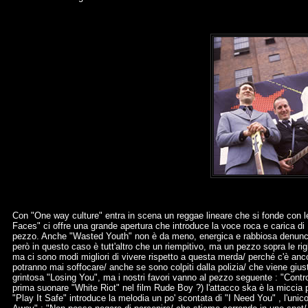
Con "One way culture" entra in scena un reggae lineare che si fonde con 
Faces" ci offre una grande apertura che introduce la voce roca e carica di
pezzo. Anche "Wasted Youth" non è da meno, energica e rabbiosa denuncia 
però in questo caso è tutt'altro che un riempitivo, ma un pezzo sopra le righe
ma ci sono modi migliori di vivere rispetto a questa merda/ perché c'è ancora
potranno mai soffocare/ anche se sono colpiti dalla polizia/ che viene giustific
grintosa "Losing You", ma i nostri favori vanno al pezzo seguente : "Contr
prima suonare "White Riot" nel film Rude Boy ?) l'attacco ska è la miccia pe
"Play It Safe" introduce la melodia un po' scontata di "I Need You" , l'unico