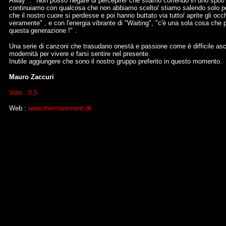
Away" : "Non posso negare di percepire/ che stiamo correndo in uno spot/ 
continuiamo con qualcosa che non abbiamo scelto/ stiamo salendo solo per 
che il nostro cuore si perdesse e poi hanno buttato via tutto/ aprite gli 
veramente" , e con l'energia vibrante di "Waiting", "c'è una sola cosa che
questa generazione !" .
Una serie di canzoni che trasudano onestà e passione come è difficile asco
modernità per vivere e farsi sentire nel presente.
Inutile aggiungere che sono il nostro gruppo preferito in questo momento.
Mauro Zaccuri
Voto : 8,5
Web :
www.themovement.dk