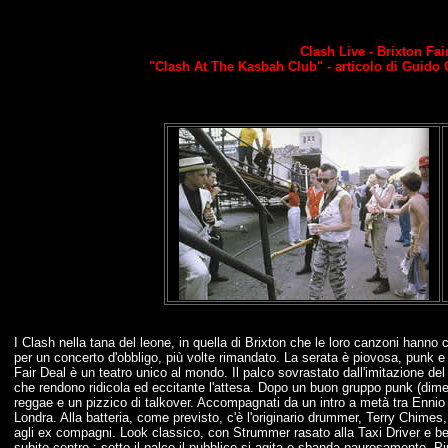
Clash Live - Brixton Fai
"Clash At The Kasbah Club" - articolo di Guido C
I Clash nella tana del leone, in quella di Brixton che le loro canzoni hanno
per un concerto d'obbligo, più volte rimandato. La serata è piovosa, punk e 
Fair Deal è un teatro unico al mondo. Il palco sovrastato dall'imitazione del f
che rendono ridicola ed eccitante l'attesa. Dopo un buon gruppo punk (dime
reggae e un pizzico di talkover. Accompagnati da un intro a metà tra Ennio M
Londra. Alla batteria, come previsto, c'è l'originario drummer, Terry Chime
agli ex compagni. Look classico, con Strummer rasato alla Taxi Driver e ber
subito centro : sotto il palco il pubblico si agita e sbanda paurosamente. Più