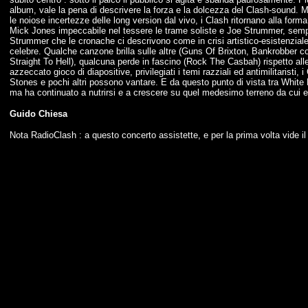
album, vale la pena di descrivere la forza e la dolcezza del Clash-sound. M
le noiose incertezze delle long version dal vivo, i Clash ritornano alla forma
Mick Jones impeccabile nel tessere le trame soliste e Joe Strummer, sempre
Strummer che le cronache ci descrivono come in crisi artistico-esistenziale,
celebre. Qualche canzone brilla sulle altre (Guns Of Brixton, Bankrobber
Straight To Hell), qualcuna perde in fascino (Rock The Casbah) rispetto alle 
azzeccato gioco di diapositive, privilegiati i temi razziali ed antimilitaristi
Stones e pochi altri possono vantare. E da questo punto di vista tra White 
ma ha continuato a nutrirsi e a crescere su quel medesimo terreno da cui er
Guido Chiesa
Nota RadioClash : a questo concerto assistette, e per la prima volta vide il