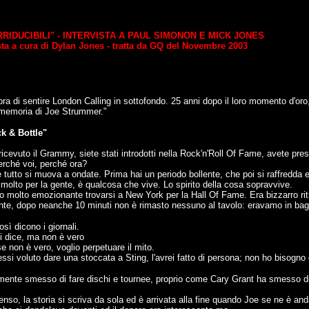
RRIDUCIBILI" - INTERVISTA A PAUL SIMONON E MICK JONES
sta a cura di Dylan Jones - tratta da GQ del Novembre 2003
ra di sentire London Calling in sottofondo. 25 anni dopo il loro momento d'oro
 memoria di Joe Strummer."
ck & Bottle"
cevuto il Grammy, siete stati introdotti nella Rock'n'Roll Of Fame, avete pre
rché voi, perché ora?
tutto si muova a ondate. Prima hai un periodo bollente, che poi si raffredda 
a molto per la gente, è qualcosa che vive. Lo spirito della cosa sopravvive.
o molto emozionante trovarsi a New York per la Hall Of Fame. Era bizzarro ritr
nte, dopo neanche 10 minuti non è rimasto nessuno al tavolo: eravamo in ba
sì dicono i giornali.
i dice, ma non è vero
 non è vero, voglio perpetuare il mito.
si voluto dare una stoccata a Sting, l'avrei fatto di persona; non ho bisogno 
amente smesso di fare dischi e tournee, proprio come Cary Grant ha smesso di
so, la storia si scriva da sola ed è arrivata alla fine quando Joe se ne è an