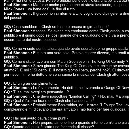
Fame, ma non era cosa. Forse è andata bene così. C'era una bella carota 
Paul Simonon :
Ma forse anche per Joe che ci stava lasciando, in quel 
Mick Jones :
Va bene così, la fine di tutto.
Paul Simonon :
Il gruppo non si riformerà …io voglio solo dipingere, a di
del passato.
GQ:
Cosa sarebbero i Clash se fossero ancora in giro adesso?
Paul Simonon :
Ascolta. Se avessimo continuato come Clash,credo, a esser
pubblico e il giorno dopo sei così grande che c'è qualcuno che ti va a pren
essere parte del nostro pubblico.
GQ:
Come vi siete sentiti allora quando avete suonato come gruppo spalla 
Paul Simonon :
E' stata una vera noia. Poteva essere diverso, ma tendi a
pubblico.
GQ:
Come è stato lavorare con Martin Scorsese in The King Of Comedy ?
Paul Simonon :
Stava girando The King Of Comedy e ci chiese se avevamo vo
attimo?". E noi : "Si certo. E' il nostro giorno libero, perché no?". Ci ritr
per i suoi film e ha detto che se si suona la musica dei Clash gli attori p
GQ :
E' un gran complimento….
Paul Simonon :
Lo è veramente. Ha detto che lavorando a Gangs Of New Y
GQ :
Ti sei mai svegliato pensando…?
Paul Simonon :
Che devo riascoltare "London Calling" ? No, mai. Ma propr
GQ :
Qual è l'ultimo brano dei Clash che hai suonato?
Paul Simonon :
Probabilmente Bankrobber, no…è stata "I Fought The Law" p
compleanno e mi dicevano che era arrivato il mio turno per fare qualcosa. 
GQ :
Hai mai avuto paura come punk?
Paul Simonon :
Non proprio, almeno fino a quando intorno ce n'erano più d
GQ:
Quanto del punk è stato una faccenda di classe?