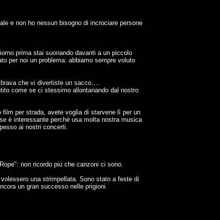
icale e non ho nessun bisogno di incrociare persone
iorno prima stai suonando davanti a un piccolo
stato per noi un problema: abbiamo sempre voluto
mbrava che vi divertiste un sacco….
ntito come se ci stessimo allontanando dal nostro
ilm per strada, avete voglia di starvene lì per un
orsese è interessante perché usa molta nostra musica
pesso ai nostri concerti.
Rope": non ricordo più che canzoni ci sono.
olessero una strimpellata. Sono stato a feste di
ncora un gran successo nelle prigioni.