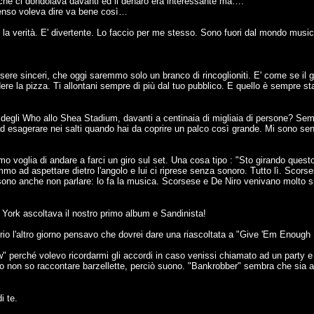
che ci dondolava davanti ed il denaro era interessante ma….
senso voleva dire va bene così…
re la verità. E' divertente. Lo faccio per me stesso. Sono fuori dal mondo mus
e sinceri, che oggi saremmo solo un branco di rincoglioniti. E' come se il g
dere la pizza. Ti allontani sempre di più dal tuo pubblico. E quello è sempre 
degli Who allo Shea Stadium, davanti a centinaia di migliaia di persone? Se
d esagerare nei salti quando hai da coprire un palco così grande. Mi sono se
glia di andare a farci un giro sul set. Una cosa tipo : "Sto girando questo f
ovammo ad aspettare dietro l'angolo e lui ci riprese senza sonoro. Tutto lì. Sc
ossono anche non parlare: lo fa la musica. Scorsese e De Niro venivano molto s
ork ascoltava il nostro primo album e Sandinista!
io l'altro giorno pensavo che dovrei dare una riascoltata a "Give 'Em Enough 
erché volevo ricordarmi gli accordi in caso venissi chiamato ad un party e v
Io non so raccontare barzellette, perciò suono. "Bankrobber" sembra che sia a
i te.