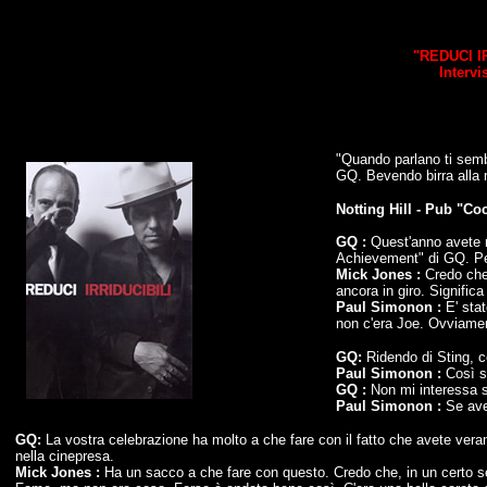
"REDUCI I
Intervi
"Quando parlano ti semb
GQ. Bevendo birra alla
Notting Hill - Pub "Co
GQ :
Quest'anno avete ri
Achievement" di GQ. Pe
Mick Jones :
Credo che 
ancora in giro. Signific
Paul Simonon :
E' stat
non c'era Joe. Ovviame
GQ:
Ridendo di Sting, co
Paul Simonon :
Così s
GQ :
Non mi interessa se
Paul Simonon :
Se aves
GQ:
La vostra celebrazione ha molto a che fare con il fatto che avete ver
nella cinepresa.
Mick Jones :
Ha un sacco a che fare con questo. Credo che, in un certo sen