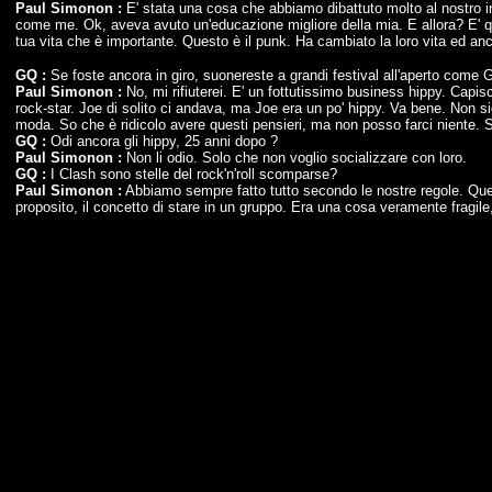
Paul Simonon :
E' stata una cosa che abbiamo dibattuto molto al nostro int
come me. Ok, aveva avuto un'educazione migliore della mia. E allora? E' que
tua vita che è importante. Questo è il punk. Ha cambiato la loro vita ed anc
GQ :
Se foste ancora in giro, suonereste a grandi festival all'aperto come 
Paul Simonon :
No, mi rifiuterei. E' un fottutissimo business hippy. Capisc
rock-star. Joe di solito ci andava, ma Joe era un po' hippy. Va bene. Non sign
moda. So che è ridicolo avere questi pensieri, ma non posso farci niente.
GQ :
Odi ancora gli hippy, 25 anni dopo ?
Paul Simonon :
Non li odio. Solo che non voglio socializzare con loro.
GQ :
I Clash sono stelle del rock'n'roll scomparse?
Paul Simonon :
Abbiamo sempre fatto tutto secondo le nostre regole. Que
proposito, il concetto di stare in un gruppo. Era una cosa veramente fragile, 