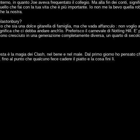
erno, in quanto Joe aveva frequentato il collegio. Ma alla fin dei conti, signi
llo che fai con la tua vita che è più importante. Io non me la bevo quella rob
he la nostra.
Glastonbury?
o che sia una dolce gitarella di famiglia, ma che vada affanculo : non voglio av
ifica che ci debba andare anch'io. Preferisco il carnevale di Notting Hill. E' pi
 Sono cresciuto in una generazione completamente diversa, un quarto di secolo
sta è la magia dei Clash, nel bene e nel male. Dal primo giorno ho pensato c
fino al punto che qualcuno fece cadere il piatto e la cosa fini lì.