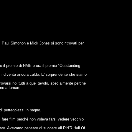
, Paul Simonon e Mick Jones si sono ritrovati per
so il premio di NME e ora il premio "Outstanding
e ridiventa ancora caldo. E' sorprendente che siamo
ovarsi noi tutti a quel tavolo, specialmente perché
gno a fumare.
di pettegolezzi in bagno.
 fare film perché non voleva farsi vedere vecchio
dato. Avevamo pensato di suonare all R'N'R Hall Of