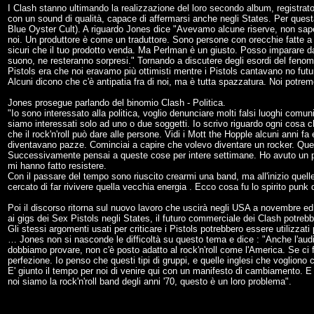
I Clash stanno ultimando la realizzazione del loro secondo album, registrat
con un sound di qualità, capace di affermarsi anche negli States. Per quest
Blue Oyster Cult). A riguardo Jones dice "Avevamo alcune riserve, non sape
noi. Un produttore è come un traduttore. Sono persone con orecchie fatte a
sicuri che il tuo prodotto venda. Ma Perlman è un giusto. Posso imparare da
suono, ne resteranno sorpresi." Tornando a discutere degli esordi del fenome
Pistols era che noi eravamo più ottimisti mentre i Pistols cantavano no futur
Alcuni dicono che c'è antipatia fra di noi, ma è tutta spazzatura. Noi potrem
Jones prosegue parlando del binomio Clash - Politica.
"Io sono interessato alla politica, voglio denunciare molti falsi luoghi comun
siamo interessati solo ad uno o due soggetti. Io scrivo riguardo ogni cosa c
che il rock'n'roll può dare alle persone. Vidi i Mott the Hopple alcuni anni 
diventavano pazze. Cominciai a capire che volevo diventare un rocker. Quel
Successivamente pensai a queste cose per intere settimane. Ho avuto un per
mi hanno fatto resistere.
Con il passare del tempo sono riuscito crearmi una band, ma all'inizio que
cercato di far rivivere quella vecchia energia . Ecco cosa fu lo spirito punk de
Poi il discorso ritorna sul nuovo lavoro che uscirà negli USA a novembre ed
ai gigs dei Sex Pistols negli States, il futuro commerciale dei Clash potreb
Gli stessi argomenti usati per criticare i Pistols potrebbero essere utilizzati 
… Jones non si nasconde le difficoltà su questo tema e dice : "Anche l'audi
dobbiamo provare, non c'è posto adatto al rock'n'roll come l'America. Se ci
perfezione. Io penso che questi tipi di gruppi, e quelle inglesi che vogliono c
E' giunto il tempo per noi di venire qui con un manifesto di cambiamento. E
noi siamo la rock'n'roll band degli anni '70, questo è un loro problema".