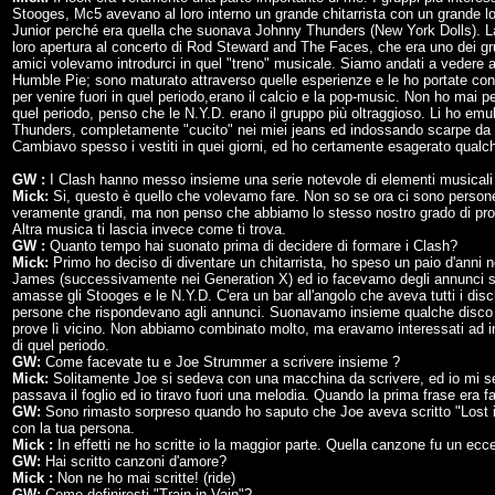
Stooges, Mc5 avevano al loro interno un grande chitarrista con un grande loo
Junior perché era quella che suonava Johnny Thunders (New York Dolls). La 
loro apertura al concerto di Rod Steward and The Faces, che era uno dei gru
amici volevamo introdurci in quel "treno" musicale. Siamo andati a vedere
Humble Pie; sono maturato attraverso quelle esperienze e le ho portate con
per venire fuori in quel periodo,erano il calcio e la pop-music. Non ho mai pe
quel periodo, penso che le N.Y.D. erano il gruppo più oltraggioso. Li ho emu
Thunders, completamente "cucito" nei miei jeans ed indossando scarpe da 
Cambiavo spesso i vestiti in quei giorni, ed ho certamente esagerato qualch
GW :
I Clash hanno messo insieme una serie notevole di elementi musicali ta
Mick:
Si, questo è quello che volevamo fare. Non so se ora ci sono persone 
veramente grandi, ma non penso che abbiamo lo stesso nostro grado di profo
Altra musica ti lascia invece come ti trova.
GW :
Quanto tempo hai suonato prima di decidere di formare i Clash?
Mick:
Primo ho deciso di diventare un chitarrista, ho speso un paio d'anni n
James (successivamente nei Generation X) ed io facevamo degli annunci su
amasse gli Stooges e le N.Y.D. C'era un bar all'angolo che aveva tutti i dis
persone che rispondevano agli annunci. Suonavamo insieme qualche disco in
prove lì vicino. Non abbiamo combinato molto, ma eravamo interessati ad inc
di quel periodo.
GW:
Come facevate tu e Joe Strummer a scrivere insieme ?
Mick:
Solitamente Joe si sedeva con una macchina da scrivere, ed io mi sede
passava il foglio ed io tiravo fuori una melodia. Quando la prima frase era fat
GW:
Sono rimasto sorpreso quando ho saputo che Joe aveva scritto "Lost in 
con la tua persona.
Mick :
In effetti ne ho scritte io la maggior parte. Quella canzone fu un ecc
GW:
Hai scritto canzoni d'amore?
Mick :
Non ne ho mai scritte! (ride)
GW:
Come definiresti "Train in Vain"?