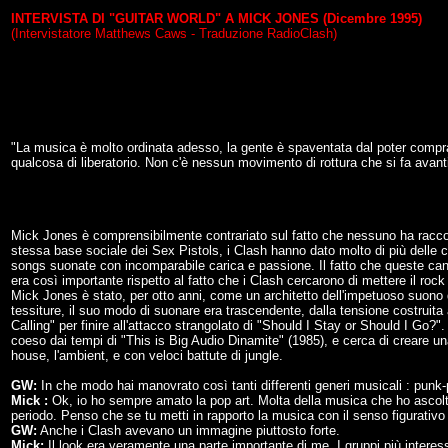
INTERVISTA DI "GUITAR WORLD" A MICK JONES (Dicembre 1995)
(Intervistatore Matthews Caws - Traduzione RadioClash)
"La musica è molto ordinata adesso, la gente è spaventata dal poter comp
qualcosa di liberatorio. Non c'è nessun movimento di rottura che si fa avan
Mick Jones è comprensibilmente contrariato sul fatto che nessuno ha raccolt
stessa base sociale dei Sex Pistols, i Clash hanno dato molto di più delle 
songs suonate con incomparabile carica e passione. Il fatto che queste canz
era così importante rispetto al fatto che i Clash cercarono di mettere il rock
Mick Jones è stato, per otto anni, come un architetto dell'impetuoso suono 
tessiture, il suo modo di suonare era trascendente, dalla tensione costruita
Calling" per finire all'attacco strangolato di "Should I Stay or Should I Go?"
coeso dai tempi di "This is Big Audio Dinamite" (1985), e cerca di creare un
house, l'ambient, e con veloci battute di jungle.
GW:
In che modo hai manovrato così tanti differenti generi musicali : pun
Mick :
Ok, io ho sempre amato la pop art. Molta della musica che ho ascoltato
periodo. Penso che se tu metti in rapporto la musica con il senso figurativo 
GW:
Anche i Clash avevano un immagine piuttosto forte.
Mick:
Il look era veramente una parte importante di me. I gruppi più intere