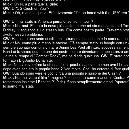
Mick:
Oh si, a parte quella! (ride)
GW:
E "1-2 Crush on You"?
Mick :
Oh, e anche quella. Effettivamente "I'm so bored with the USA" era "
GW
: Eri mai stato in America prima di venirci in tour ?
Mick :
No, mai. E' stata la cosa più eccitante che mi sia mai capitata. L'Am
Diddley, viaggiando sullo stesso bus. Era come nostro padre. Eravamo prote
avuto nessun problema.
GW:
Hai usato una serie di differenti strumentazioni durante la carriera con 
Mick :
No, erano più o meno le stesse. C'è sempre stato un boogie con u
sempre suonato con una chitarra Junior Les Paul all'inizio, successivamente
Bond ci fu vicino durante uno dei nostri tours e diventammo abbastanza amic
, circa al tempo di "Combat Rock", me ne diede qualcuna.
GW:
E' stato cor
formato i Big Audio Dynamite.
Mick:
Non volevo rifare la stessa cosa, perché sapevo che non avrebbe a
dopo aver lasciato la propria band ? Non molta. Così ho cercato di fare qual
GW:
Quando sono vere le voci circa una possibile riunione dei Clash ?
Mick :
Hai mai visto il film "Imagine"? Lennon sta camminando in Central Pa
torneranno insieme i Beatles ?" (ride). Sono semplicemente grandi "spara
lo siamo mai stati.