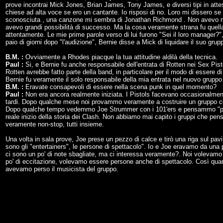
prove incontrai Mick Jones, Brian James, Tony James, e diversi tipi in attesa
chiese ad alta voce se ero un cantante. Io risposi di no. Loro mi dissero s
sconosciuta , una canzone mi sembra di Jonathan Richmond . Non avevo mai
avevo grandi possibilità di successo. Ma la cosa veramente strana fu quella
attentamente. Le mie prime parole verso di lui furono "Sei il loro manager?",
paio di giorni dopo "l'audizione", Bernie disse a Mick di liquidare il suo g
B.M. :
Ovviamente a Rhodes piacque la tua attitudine aldilà della tecnica.
Paul :
Si, e Bernie fu anche responsabile dell'entrata di Rotten nei Sex Pist
Rotten avrebbe fatto parte della band, in particolare per il modo di essere 
Bernie fu veramente il solo responsabile della mia entrata nel nuovo gruppo
B.M. :
Eravate consapevoli di essere nella scena punk in quel momento?
Paul :
Non era ancora realmente iniziata. I Pistols facevano occasionalmen
tardi. Dopo qualche mese noi provammo veramente a costruire un gruppo con
Dopo qualche tempo vedemmo Joe Strummer con i 101'ers e pensammo "prend
reale inizio della storia dei Clash. Non abbiamo mai capito i gruppi che p
veramente non-stop, tutti insieme.
Una volta in sala prove, Joe prese un pezzo di calce e tirò una riga sul pavi
sono gli "entertainers", le persone di spettacolo". Io e Joe eravamo da una pa
ci sono un po' di note sbagliate, ma ci interessa veramente?. Noi volevamo 
po' di eccitazione, volevamo essere persone anche di spettacolo. Così qua
avevamo perso il musicista del gruppo.