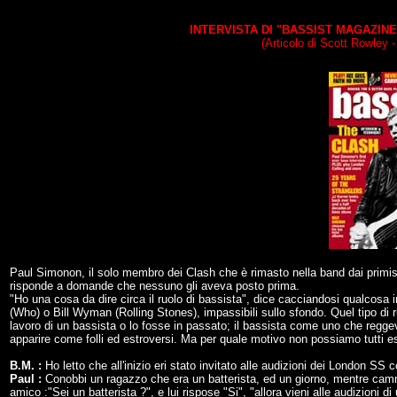
INTERVISTA DI "BASSIST MAGAZINE"
(Articolo di Scott Rowley 
Paul Simonon, il solo membro dei Clash che è rimasto nella band dai primissim
risponde a domande che nessuno gli aveva posto prima.
"Ho una cosa da dire circa il ruolo di bassista", dice cacciandosi qualcosa
(Who) o Bill Wyman (Rolling Stones), impassibili sullo sfondo. Quel tipo di 
lavoro di un bassista o lo fosse in passato; il bassista come uno che reggeva 
apparire come folli ed estroversi. Ma per quale motivo non possiamo tutti e
B.M. :
Ho letto che all'inizio eri stato invitato alle audizioni dei London SS
Paul :
Conobbi un ragazzo che era un batterista, ed un giorno, mentre camm
amico :"Sei un batterista ?", e lui rispose "Si", "allora vieni alle audizioni di