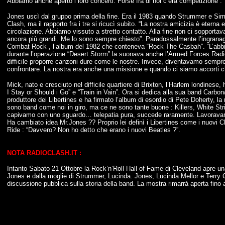
Abbiamo anche aperto i loro concerti. Forse fra di noi c’era competizione”.
Jones uscì dal gruppo prima della fine. Era il 1983 quando Strummer e Simon
Clash, ma il rapporto fra i tre si ricucì subito. “La nostra amicizia è eterna 
circolazione. Abbiamo vissuto a stretto contatto. Alla fine non ci sopport
ancora più grandi. Me lo sono sempre chiesto”. Paradossalmente l’ingranagg
Combat Rock , l’album del 1982 che conteneva “Rock The Casbah”. “L’abbiam
durante l’operazione “Desert Storm” la suonava anche l’Armed Forces Radio. 
difficile proporre canzoni dure come le nostre. Invece, diventavamo sempre pi
confrontare. La nostra era anche una missione e quando ci siamo accorti ch
Mick, nato e cresciuto nel difficile quartiere di Brixton, l’Harlem londines
I Stay or Should i Go” e “Train in Vain”. Ora si dedica alla sua band Carb
produttore dei Libertines e ha firmato l’album di esordio di Pete Doherty, l
sono band come noi in giro, ma ce ne sono tante buone : Killers, White Str
capivamo con uno sguardo… telepatia pura, succede raramente. Lavoravamo
Ha cambiato idea Mr.Jones ?? Proprio lei definì i Libertines come i nuovi C
Ride : “Davvero? Non ho detto che erano i nuovi Beatles ?”.
NOTA RADIOCLASH.IT :
Intanto Sabato 21 Ottobre la Rock’n’Roll Hall of Fame di Cleveland apre un
Jones e dalla moglie di Strummer, Lucinda. Jones, Lucinda Mellor e Terry 
discussione pubblica sulla storia della band. La mostra rimarrà aperta fino a