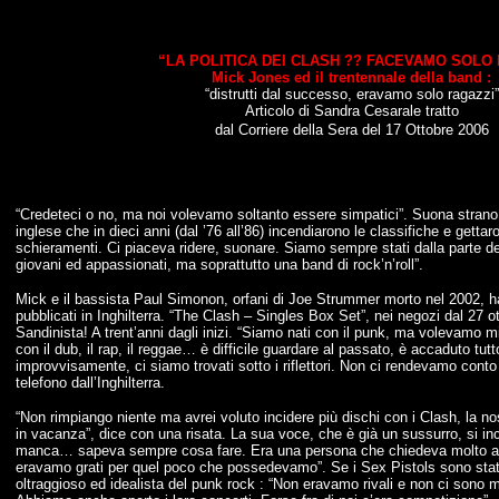
“LA POLITICA DEI CLASH ?? FACEVAMO SOLO
Mick Jones ed il trentennale della band :
“distrutti dal successo, eravamo solo ragazzi”
Articolo di Sandra Cesarale tratto
dal Corriere della Sera del 17 Ottobre 2006
“Credeteci o no, ma noi volevamo soltanto essere simpatici”. Suona strano 
inglese che in dieci anni (dal ’76 all’86) incendiarono le classifiche e gettar
schieramenti. Ci piaceva ridere, suonare. Siamo sempre stati dalla parte d
giovani ed appassionati, ma soprattutto una band di rock’n’roll”.
Mick e il bassista Paul Simonon, orfani di Joe Strummer morto nel 2002, ha
pubblicati in Inghilterra. “The Clash – Singles Box Set”, nei negozi dal 27 
Sandinista! A trent’anni dagli inizi. “Siamo nati con il punk, ma volevamo mig
con il dub, il rap, il reggae… è difficile guardare al passato, è accaduto tut
improvvisamente, ci siamo trovati sotto i riflettori. Non ci rendevamo cont
telefono dall’Inghilterra.
“Non rimpiango niente ma avrei voluto incidere più dischi con i Clash, la n
in vacanza”, dice con una risata. La sua voce, che è già un sussurro, si in
manca… sapeva sempre cosa fare. Era una persona che chiedeva molto a 
eravamo grati per quel poco che possedevamo”. Se i Sex Pistols sono stati i
oltraggioso ed idealista del punk rock : “Non eravamo rivali e non ci sono 