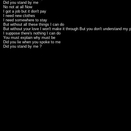
Did you stand by me
No not at all Now
I got a job but it don't pay
I need new clothes
I need somewhere to stay
But without all these things I can do
But without your love I won't make it through But you don't understand my p
I suppose there's nothing I can do
You must explain why must be
Did you lie when you spoke to me
Did you stand by me ?