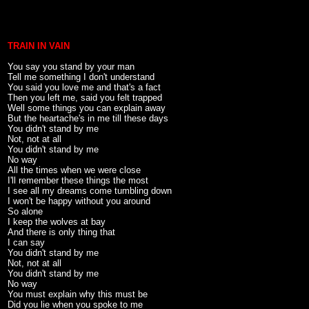
TRAIN IN VAIN
You say you stand by your man
Tell me something I don't understand
You said you love me and that's a fact
Then you left me, said you felt trapped
Well some things you can explain away
But the heartache's in me till these days
You didn't stand by me
Not, not at all
You didn't stand by me
No way
All the times when we were close
I'll remember these things the most
I see all my dreams come tumbling down
I won't be happy without you around
So alone
I keep the wolves at bay
And there is only thing that
I can say
You didn't stand by me
Not, not at all
You didn't stand by me
No way
You must explain why this must be
Did you lie when you spoke to me