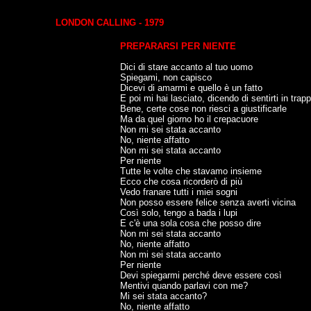
LONDON CALLING - 1979
PREPARARSI PER NIENTE
Dici di stare accanto al tuo uomo
Spiegami, non capisco
Dicevi di amarmi e quello è un fatto
E poi mi hai lasciato, dicendo di sentirti in trap
Bene, certe cose non riesci a giustificarle
Ma da quel giorno ho il crepacuore
Non mi sei stata accanto
No, niente affatto
Non mi sei stata accanto
Per niente
Tutte le volte che stavamo insieme
Ecco che cosa ricorderò di più
Vedo franare tutti i miei sogni
Non posso essere felice senza averti vicina
Così solo, tengo a bada i lupi
E c'è una sola cosa che posso dire
Non mi sei stata accanto
No, niente affatto
Non mi sei stata accanto
Per niente
Devi spiegarmi perché deve essere così
Mentivi quando parlavi con me?
Mi sei stata accanto?
No, niente affatto