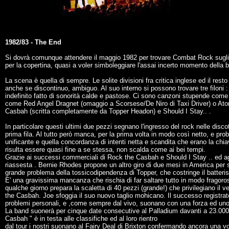
1982/83 - The End
Si dovrà comunque attendere il maggio 1982 per trovare Combat Rock sugli scaf
per la copertina, quasi a voler simboleggiare l'assai incerto momento della 
La scena è quella di sempre. Le solite divisioni fra critica inglese ed il res
anche se discontinuo, ambiguo. Al suo interno si possono trovare tre filoni :
indefinito fatto di sonorità calde e pastose. Ci sono canzoni stupende come 
come Red Angel Dragnet (omaggio a Scorsese/De Niro di Taxi Driver) o Atom
Casbah (scritta completamente da Topper Headon) e Should I Stay.. .
In particolare questi ultimi due pezzi segnano l'ingresso del rock nelle dis
prima fila. Al tutto però manca, per la prima volta in modo così netto, e prob
unificante e quella concordanza di intenti netta e scandita che erano la chia
risulta essere quasi fine a se stessa, non scalda come ai bei tempi.
Grazie ai successi commerciali di Rock the Casbah e Should I Stay .. ed agli 
riassesta . Bernie Rhodes propone un altro giro di due mesi in America per sf
grande problema della tossicodipendenza di Topper, che costringe il batterista 
E' una gravissima mancanza che rischia di far saltare tutto in modo fragoro
qualche giorno prepara la scaletta di 40 pezzi (grande!) che privilegiano il v
the Casbah. Joe sfoggia il suo nuovo taglio mohicano. Il successo registrat
problemi personali, e ,come sempre dal vivo, suonano con una forza ed un
La band suonerà per cinque date consecutive al Palladium davanti a 23.000 
Casbah " è in testa alle classifiche ed al loro rientro
dal tour i nostri suonano al Fairy Deal di Brixton confermando ancora una vol