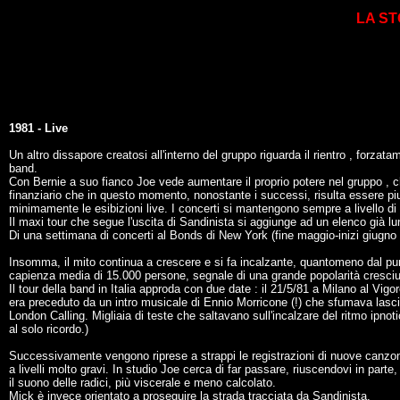
LA ST
1981 - Live
Un altro dissapore creatosi all'interno del gruppo riguarda il rientro , for
band.
Con Bernie a suo fianco Joe vede aumentare il proprio potere nel gruppo , ch
finanziario che in questo momento, nonostante i successi, risulta essere piutt
minimamente le esibizioni live. I concerti si mantengono sempre a livello di
Il maxi tour che segue l'uscita di Sandinista si aggiunge ad un elenco già lu
Di una settimana di concerti al Bonds di New York (fine maggio-inizi giugno 1
Insomma, il mito continua a crescere e si fa incalzante, quantomeno dal pun
capienza media di 15.000 persone, segnale di una grande popolarità cresciu
Il tour della band in Italia approda con due date : il 21/5/81 a Milano al Vigo
era preceduto da un intro musicale di Ennio Morricone (!) che sfumava lasc
London Calling. Migliaia di teste che saltavano sull'incalzare del ritmo ipno
al solo ricordo.)
Successivamente vengono riprese a strappi le registrazioni di nuove canzo
a livelli molto gravi. In studio Joe cerca di far passare, riuscendovi in parte,
il suono delle radici, più viscerale e meno calcolato.
Mick è invece orientato a proseguire la strada tracciata da Sandinista.