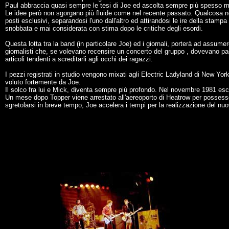
Paul abbraccia quasi sempre le tesi di Joe ed ascolta sempre più spesso mas
Le idee però non sgorgano più fluide come nel recente passato. Qualcosa nel gi
posti esclusivi, separandosi l'uno dall'altro ed attirandosi le ire della stam
snobbata e mai considerata con stima dopo le critiche degli esordi.
Questa lotta tra la band (in particolare Joe) ed i giornali, porterà ad assume
giornalisti che, se volevano recensire un concerto del gruppo , dovevano pag
articoli tendenti a screditarli agli occhi dei ragazzi.
I pezzi registrati in studio vengono mixati agli Electric Ladyland di New Yor
voluto fortemente da Joe.
Il solco fra lui e Mick, diventa sempre più profondo. Nel novembre 1981 esce
Un mese dopo Topper viene arrestato all'aereoporto di Heatrow per possesso
sgretolarsi in breve tempo, Joe accelera i tempi per la realizzazione del nu