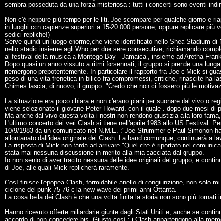
sembra posseduta da una forza misteriosa : tutti i concerti sono eventi indi
Non c'è neppure più tempo per le liti. Joe scompare per qualche giorno e ria
in luoghi con capienze superiori a 15-20.000 persone, oppure replicare più vol
sedici repliche!)
Serve quindi un luogo enorme,che viene identificato nello Shea Stadium di N
nello stadio insieme agli Who per due sere consecutive, richiamando com
al festival della musica a Montego Bay - Jamaica , insieme ad Aretha Fran
Dopo quasi un anno vissuto a ritmi forsennati, il gruppo si prende una lunga p
riemergono prepotentemente. In particolare il rapporto fra Joe e Mick si guas
peso di una vita frenetica in bilico fra compromessi, critiche, rinascite ha la
Chimes lascia, di nuovo, il gruppo: "Credo che non ci fossero più le motivazi
La situazione era poco chiara e non c'erano piani per suonare dal vivo o regi
viene selezionato il giovane Peter Howard, con il quale , dopo due mesi di pr
Ma anche dal vivo questa volta i nostri non rendono giustizia alla loro fama
L'ultimo concerto dei veri Clash si tiene nell'aprile 1983 allo US Festival. Per
10/9/1983 da un comunicato nel N.M.E. :"Joe Strummer e Paul Simonon han
allontanato dall'idea originale dei Clash. La band comunque, continuerà a lavo
La risposta di Mick non tarda ad arrivare "Quel che è riportato nel comunica
stata mai nessuna discussione in merito alla mia cacciata dal gruppo.
Io non sento di aver tradito nessuna delle idee originali del gruppo, e continu
di Joe, alle quali Mick replicherà raramente.
Così finisce l'epopea Clash, formidabile anello di congiunzione, non solo mus
ciclone del punk 75-76 e la new wave dei primi anni Ottanta.
La cosa bella dei Clash è che una volta finita la storia non sono più tornati 
Hanno ricevuto offerte miliardarie giunte dagli Stati Uniti e, anche se continu
accordo di non concedere bis. Giusto così : i Clash appartengono alla memori