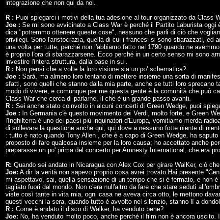
integrazione che non qui da noi.
R :
Puoi spiegarci i motivi della tua adesione al tour organizzato da Class 
Joe :
Se mi sono avvicinato a Class War è perché il Partito Laburista oggi è d
dica "potremmo ottenere queste cose", nessuno che parli di ciò che voglia
privilegi. Sono l'aristocrazia, quella di cui i francesi si sono sbarazzati, 
una volta per tutte, perché non l'abbiamo fatto nel 1790 quando ne avemmo 
è proprio l'ora di sbarazzarsene. Ecco perché in un certo senso mi sono arr
investire l'intera struttura, dalla base in su .
R :
Non pensi che a volte la loro visione sia un po' schematica?
Joe :
Sarà, ma almeno loro tentano di mettere insieme una sorta di manifesto
sfatti, sono quelli che stanno dalla mia parte, anche se tutti loro sprecano t
modo di vivere, e comunque per me questa gente è la comunità che può cam
Class War che cerca di parlarne, il che è un grande passo avanti.
R :
Sei anche stato coinvolto in alcuni concerti di Green Wedge, puoi spiegar
Joe :
In Germania c'è questo movimento dei Verdi, molto forte, e Green Wed
l'Inghilterra è uno dei paesi più inquinatori d'Europa, vomitiamo merda radi
di sollevare la questione anche qui, qui dove a nessuno fotte niente di nien
: tutto è nato quando Tony Allen , che è a capo di Green Wedge, ha saputo 
proposto di fare qualcosa insieme per la loro causa; ho accettato anche pe
preparasse un po' prima del concerto per Amnesty International, che era prop
R:
Quando sei andato in Nicaragua con Alex Cox per girare WalKer, ciò che 
Joe:
A dir la verità non sapevo proprio cosa avrei trovato.Hai presente "Cen
mi aspettavo, sai, quella sensazione di un tempo che si è fermato, e non è 
tagliato fuori dal mondo. Non c'era null'altro da fare che stare seduti all'o
viste così tante in vita mia, ogni casa ne aveva circa otto, le mettono davan
questi vecchi la sera, quando tutto è avvolto nel silenzio, stanno lì a dondol
R :
Come è andato il disco di Walker, ha venduto bene?
Joe:
No, ha venduto molto poco, anche perché il film non è ancora uscito. 