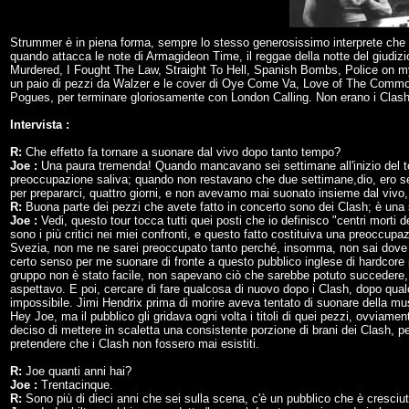
Strummer è in piena forma, sempre lo stesso generosissimo interprete che gr
quando attacca le note di Armagideon Time, il reggae della notte del giudi
Murdered, I Fought The Law, Straight To Hell, Spanish Bombs, Police on m
un paio di pezzi da Walzer e le cover di Oye Come Va, Love of The Common
Pogues, per terminare gloriosamente con London Calling. Non erano i Clash
Intervista :
R:
Che effetto fa tornare a suonare dal vivo dopo tanto tempo?
Joe :
Una paura tremenda! Quando mancavano sei settimane all'inizio del t
preoccupazione saliva; quando non restavano che due settimane,dio, ero sem
per prepararci, quattro giorni, e non avevamo mai suonato insieme dal vivo, 
R:
Buona parte dei pezzi che avete fatto in concerto sono dei Clash; è una s
Joe :
Vedi, questo tour tocca tutti quei posti che io definisco "centri mort
sono i più critici nei miei confronti, e questo fatto costituiva una preoccup
Svezia, non me ne sarei preoccupato tanto perché, insomma, non sai dove ti 
certo senso per me suonare di fronte a questo pubblico inglese di hardcore 
gruppo non è stato facile, non sapevano ciò che sarebbe potuto succedere, 
aspettavo. E poi, cercare di fare qualcosa di nuovo dopo i Clash, dopo qua
impossibile. Jimi Hendrix prima di morire aveva tentato di suonare della mu
Hey Joe, ma il pubblico gli gridava ogni volta i titoli di quei pezzi, ovviam
deciso di mettere in scaletta una consistente porzione di brani dei Clash,
pretendere che i Clash non fossero mai esistiti.
R:
Joe quanti anni hai?
Joe :
Trentacinque.
R:
Sono più di dieci anni che sei sulla scena, c'è un pubblico che è cresciuto