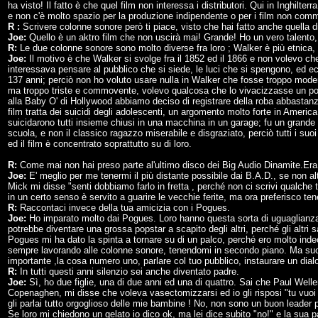
ha visto! Il fatto è che quel film non interessa i distributori. Qui in Inghilte
e non c'è molto spazio per la produzione indipendente o per i film non comm
R :
Scrivere colonne sonore però ti piace, visto che hai fatto anche quella
Joe:
Quello è un aktro film che non uscirà mai! Grande! Ho un vero talento,
R:
Le due colonne sonore sono molto diverse fra loro ; Walker è più etnica
Joe:
Il motivo è che Walker si svolge fra il 1852 ed il 1866 e non volevo c
interessava pensare al pubblico che si siede, le luci che si spengono, ed ec
137 anni; perciò non ho voluto usare nulla in Walker che fosse troppo mod
ma troppo triste e commovente, volevo qualcosa che lo vivacizzasse un po'
alla Baby O' di Hollywood abbiamo deciso di registrare della roba abbastanz
film tratta dei suicidi degli adolescenti, un argomento molto forte in Americ
suicidarono tutti insieme chiusi in una macchina in un garage; fu un grande sh
scuola, e non il classico ragazzo miserabile e disgraziato, perciò tutti i su
ed il film è concentrato soprattutto su di loro.
R:
Come mai non hai preso parte al'ultimo disco dei Big Audio Dinamite.Era
Joe:
E' meglio per me tenermi il più distante possibile dai B.A.D., se non a
Mick mi disse "senti dobbiamo farlo in fretta , perché non ci scrivi qualche 
in un certo senso è servito a guarire le vecchie ferite, ma ora preferisco ten
R:
Raccontaci invece della tua amicizia con i Pogues.
Joe:
Ho imparato molto dai Pogues. Loro hanno questa sorta di uguaglianza a
potrebbe diventare una grossa popstar a scapito degli altri, perché gli altri
Pogues mi ha dato la spinta a tornare su di un palco, perché ero molto inde
sempre lavorando alle colonne sonore, tenendomi in secondo piano. Ma suon
importante ,la cosa numero uno, parlare col tuo pubblico, instaurare un dialo
R:
In tutti questi anni silenzio sei anche diventato padre.
Joe:
Sì, ho due figlie, una di due anni ed una di quattro. Sai che Paul Weller
Copenaghen, mi disse che voleva vasectomizzarsi ed io gli risposi "tu vuo
gli parlai tutto orgoglioso delle mie bambine ! No, non sono un buon leader pe
Se loro mi chiedono un gelato io dico ok, ma lei dice subito "no!" e la sua par