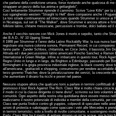
che parlano della condizione umana, forse rivelando anche qualcosa di me st
strappare un pezzo della tua anima e gettarglielo".
Così lentamente Strummer riprende il cammino. Scrive "Love Kills" per la c
suo sgangherato western "Straight to Hell" dove compaiono anche i Pogue
Le loro strade continueranno ad intrecciarsi quando Strummer si unisce ai Po
in Nicaragua, sul set di "The Walker", dove Strummer è ancora attore e firm
folklore latino, chitarre messicane, percussioni e trombe, dolci ballate ed i
Anche il vecchio rancore con Mick Jones è morto e sepolto, tanto che Stru
dei B.A.D., N°.10 Upping Street.
Il 1988 per Strummer è l'anno della Latino Rockabilly War, la sua nuova ban
registrare una nuova colonna sonora, Permanent Record, in cui compaiono a
fanno parte : Zander Schloss, chitarrista, ex Circe Jerks, il bassista Jim Don
Altruda ed i due percussionisti latino americani Poncho Sanchez e Ramon B
International e Green Wedge, infine si imbarcano in questo tour, Rock Agains
Regno Unito in lungo e in largo, da Brighton a Edimburgo; passando per Bir
Birmingham è la grigia provincia industriale inglese, la black country dove
all'americana , grattacieli e shopping, consumismo per rendere accettabile 
terzo governo Thatcher, dove la privatizzazione dei servizi, la crescente d
che aumentare il divario fra ricchi e poveri nel paese.
Nessuno stupore allora che qualcuno torni a parlare in termini conflittuali 
promosso il tour Rock Against The Rich. Class War è molto chiara circa le p
il modo in cui la classe dirigente ci tiene divisi", scrivono sui loro volantini
comunità. Ogni aspetto della nostra vita quotidiana deve essere messo nelle
realizziamo il nostro potenziale di individui e membri della comunità, per co
Class war punta l'indice contro gli yuppies, colpevoli di speculare nelle ar
azioni di protesta e sabotaggio come spaccare i vetri alle Mercedes e prend
in termini terroristici, solo a livello di rivolte comunitarie, e sostengono mo
Party, Class War ha il merito di agitare almeno un po' le acque, ma la loro fo