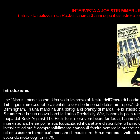
INTERVISTA A JOE STRUMMER - Roc
(Intervista realizzata da Rockerilla circa 3 anni dopo il disastroso te
Introduzione:
Joe "Non mi piace l'opera. Una volta lavoravo al Teatro dell'Opera di Londra,
Tutti i giorni ero costretto a sentirli, e così ho finito col detestare l'opera
Birmingham. In una mano ha una bottiglia di brandy di marca, "è lo stesso ch
Strummer e la sua nuova band la Latino Rockabilly War, hanno da poco term
tappa del Rock Against The Rich Tour, e ora vorrebbero far festa, hanno già tu
interviste, anche se poi la sua loquacità ed il carattere disponibile lo fanno 
interviste ed ora è comprensibilmente stanco di fornire sempre le stesse risp
ed entusiasmante non può mancare di incuriosire. Strummer era il volto e la v
seconda metà degli anni 70.