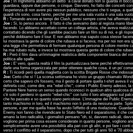
Joe :
In Inghilterra abbiamo un detto "a caval donato non si guarda in bocca
guardava, oppure due persone, o cinque. Davvero, ho fatto dei concerti con 
l'esperienza di non avere più nessun pubblico, nessuno che ti segua, a qu
guardi chi sono, cosa fanno, perché per me una sala vuota è una sala vuota
R :
Tornando ancora ai tempi dei Clash, pensi sempre come hai affermato un
Joe :
Si, lo penso ancora . Il fatto è che avevamo dato al regista mano libe
facendo. Lo abbiamo accettato come un collega artista, che aveva realizzat
contattato dicendo che gli sarebbe piaciuto fare un film su di noi, e gli rispo
perché dobbiamo fare il tour. E non abbiamo mai saputo cosa stesse facendo
lui mostrava la gente di colore che rubava e si faceva; ma per noi non era q
una legge che permetteva di fermare qualunque persona di colore mentre ca
ha mai rubato nulla, e invece lui mostrava questa gente di colore che rub
R :
Però il film dava un'immagine realistica della componente bianca del vos
politica alle spalle.
Joe :
E' vero, questa realtà il film la puntualizzava bene perché effettivamen
darle una forma organizzata per poter ottenere qualche cosa, è un po' come 
R :
Ti ricordi però quella maglietta con la scritta Brigate Rosse che indossav
Joe:
Certo che sì ! La scorsa settimana ho visto un gruppo chiamato Wonder 
certo che sapevo chi fossero, ma il gesto di portare quella t-shirt aveva il v
definirla così, come dire, era "rebel chic"; come i Public Enemy adesso, la st
Pantere Nere hanno un senso quando riconosci in qualcun altro qualcosa d
c'è solo il perdersi in questo "rebel-chic" con tutto il loro atteggiarsi sul p
che ho passato e so quanto siano pericolose. L'immagine dei Public Enemy è
tanto machismo in loro, ed il machismo non ti porta da nessuna parte. Spike
persone, e per me quella frase ha avuto l'effetto di una rivelazione. Guardan
Enemy non fanno che rivendicare lo Stato Nero ed il separatismo, il che cert
amano la loro radicalità, i giornalisti pensano "oh, si, davvero radicali, da
vogliono per prima cosa essere considerate in quanto persone, vogliono andar
semplicemente avere una possibilità alla pari con gli altri, e poi fare i con
verso il conflitto ed il separatismo, dopo che per tutti gli anni '60 e '70 abbi